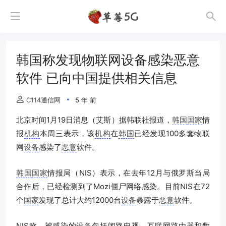
韩国称发现物联网设备感染恶意
软件 已向中国提供相关信息
C114通信网
5 年 前
北京时间1月19日消息（艾斯）据韩联社报道，
韩国
国家
情
报
机构
本周三表示，该
机构
在
韩国
已经发现100多套物联
网
设备
感染了
恶意
软件。
韩国
国家
情报局（NIS）表示，在去年12月与俄罗斯当局
合作后，已经检测到了Mozi僵尸网络感染。目前NIS在72
个
国家
发现了总计大约12000台
设备
暴露于
恶意
软件。
NIS称，被感染的
设备
包括闭路电视、互联网路由器和数