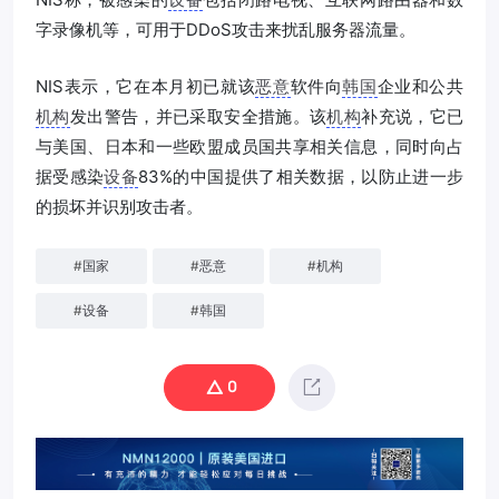
字录像机等，可用于DDoS攻击来扰乱服务器流量。
NIS表示，它在本月初已就该
恶意
软件向
韩国
企业和公共
机构
发出警告，并已采取安全措施。该
机构
补充说，它已
与美国、日本和一些欧盟成员国共享相关信息，同时向占
据受感染
设备
83%的中国提供了相关数据，以防止进一步
的损坏并识别攻击者。
#
国家
#
恶意
#
机构
#
设备
#
韩国
0