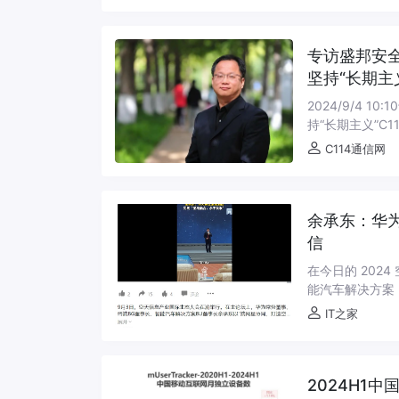
专访盛邦安
坚持“长期主
2024/9/4
持“长期主义”C1
6日14时42分，随
C114通信网
余承东：华
信
在今日的 202
能汽车解决方案
斗高精度定位技术
IT之家
2024H1