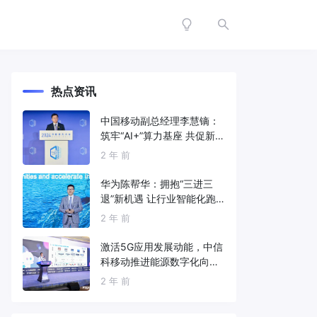
热点资讯
中国移动副总经理李慧镝：
筑牢“AI+”算力基座 共促新质
生产力发展
2 年 前
华为陈帮华：拥抱“三进三
退”新机遇 让行业智能化跑
出加速度
2 年 前
激活5G应用发展动能，中信
科移动推进能源数字化向
新、向智、向绿发展
2 年 前