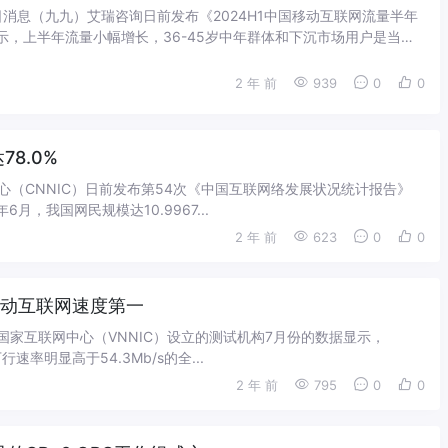
30日消息（九九）艾瑞咨询日前发布《2024H1中国移动互联网流量半年
示，上半年流量小幅增长，36-45岁中年群体和下沉市场用户是当前
动力；月独立设备数达...
2 年 前
939
0
0
8.0%
中心（CNNIC）日前发布第54次《中国互联网络发展状况统计报告》
，我国网民规模达10.9967...
2 年 前
623
0
0
越南移动互联网速度第一
南国家互联网中心（VNNIC）设立的测试机构7月份的数据显示，
速率明显高于54.3Mb/s的全...
2 年 前
795
0
0