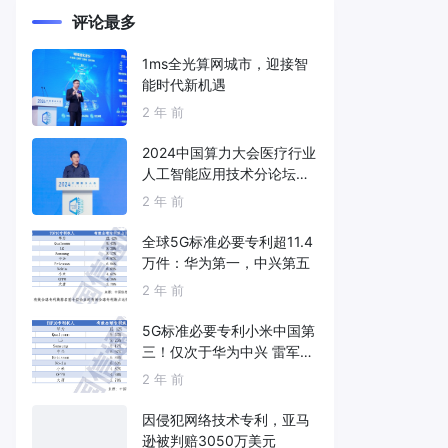
评论最多
1ms全光算网城市，迎接智
能时代新机遇
2 年 前
2024中国算力大会医疗行业
人工智能应用技术分论坛成
功举办
2 年 前
全球5G标准必要专利超11.4
万件：华为第一，中兴第五
2 年 前
5G标准必要专利小米中国第
三！仅次于华为中兴 雷军：
继续死磕核心技术
2 年 前
因侵犯网络技术专利，亚马
逊被判赔3050万美元