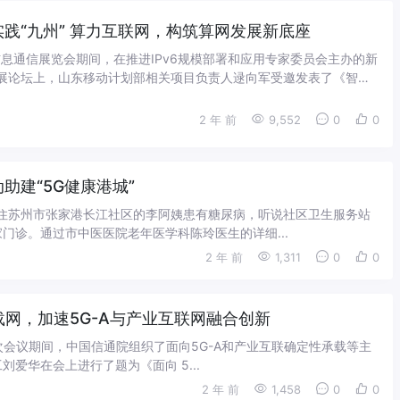
践“九州” 算力互联网，构筑算网发展新底座
信息通信展览会期间，在推进IPv6规模部署和应用专家委员会主办的新
展论坛上，山东移动计划部相关项目负责人逯向军受邀发表了《智启
 九州 算力互联网构筑山东算...
2 年 前
9,552
0
0
建“5G健康港城”
”家住苏州市张家港长江社区的李阿姨患有糖尿病，听说社区卫生服务站
门诊。通过市中医医院老年医学科陈玲医生的详细...
2 年 前
1,311
0
0
载网，加速5G-A与产业互联网融合创新
第21次会议期间，中国信通院组织了面向5G-A和产业互联确定性承载等主
爱华在会上进行了题为《面向 5...
2 年 前
1,458
0
0