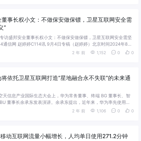
全董事长权小文：不做保安做保镖，卫星互联网安全需
义”
 10:10专访盛邦安全董事长权小文：不做保安做保镖，卫星互联网安全需坚
14通信网 赵婷婷C114讯 9月4日专稿（赵婷婷）北京时间2024年8月
...
2 年 前
1,152
0
0
为将依托卫星互联网打造“星地融合永不失联”的未来通
4 空天信息产业国际生态大会上，华为常务董事、终端 BG 董事长、智
 BU 董事长余承东发表演讲。余承东提出，近年来，华为率先使用北
，持续推进应用创新、提...
2 年 前
1,106
0
0
中国移动互联网流量小幅增长，人均单日使用271.2分钟