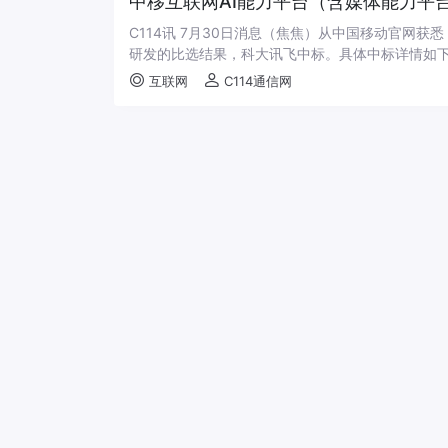
中移互联网AI能力平台（含媒体能力平
C114讯 7月30日消息（焦焦）从中国移动官网获
研发的比选结果，科大讯飞中标。具体中标详情如下
互联网
C114通信网
中移互联网公司移动云盘架构升级集采
C114讯 7月29日消息（焦焦）从中国移动官网获
果，华为云计算和阿里云计算两家瓜分。其中，华为
互联网
C114通信网
我国工业互联网进入全面推进的快速增
日前，中国信通院发布《中国工业互联网发展成效评估
网进入全面推进的快速增长期，下一阶段将进入规模
互联网
人民邮电报