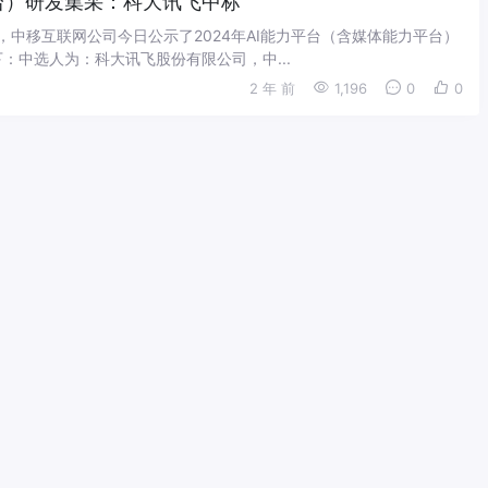
台）研发集采：科大讯飞中标
悉，中移互联网公司今日公示了2024年AI能力平台（含媒体能力平台）
：中选人为：科大讯飞股份有限公司，中...
2 年 前
1,196
0
0
：华为和阿里两家瓜分
悉，中移互联网公司日前公示了2024年移动云盘架构升级项目的集采结
中标主节点，阿里中标备节点。具体中标详...
2 年 前
1,159
0
0
长期
报告（2024年）》（以下简称 报告 ）。报告显示，我国工业互联
化发展新阶段，要因地施策、因业施策，在全国...
2 年 前
716
0
0