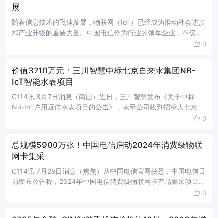
展
随着信息技术的飞速发展，物联网（IoT）已经成为推动社会进步
和产业升级的重要力量。中国电信作为行业的领军企业，不仅在
物联网安全领域深耕细作，更是积极探索绿色发展路径，为物联
0
网的可持续发展注入新动力。国...
价值3210万元：三川智慧中标北京自来水集团NB-
IoT智能水表项目
C114讯 8月7日消息（南山）近日，三川智慧发布《关于中标
NB-IoT户用远传水表项目的公告》，表示公司收到招标人北京市
自来水集团有限责任公司发出的《中标通知书》，确认公司为 北
0
京市供水管网漏损治理...
总规模5900万张！中国电信启动2024年消费级物联
网卡集采
C114讯 7月29日消息（焦焦）从中国电信官网获悉，中国电信日
前发布公告称，2024年中国电信消费级物联网卡产品集采项目已
具备采购条件，现进行预选。公告显示，中国电信2024年消费级
0
物联网卡产品的采...