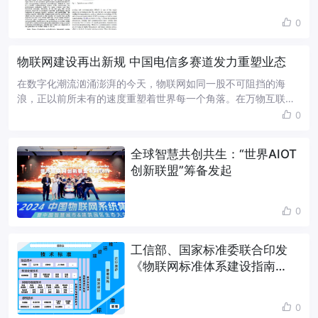
果
0
物联网建设再出新规 中国电信多赛道发力重塑业态
在数字化潮流汹涌澎湃的今天，物联网如同一股不可阻挡的海
浪，正以前所未有的速度重塑着世界每一个角落。在万物互联的
加持下，农田长了眼睛，工厂有了监测，甚至连水表都变得智能
0
节约……这些都是物联网带来的积极影...
全球智慧共创共生：“世界AIOT
创新联盟”筹备发起
0
工信部、国家标准委联合印发
《物联网标准体系建设指南
（2024版）》
0