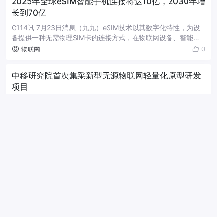
2025年全球eSIM智能手机连接将达10亿，2030年增
长到70亿
C114讯 7月23日消息（九九）eSIM技术以其数字化特性，为设
备提供一种无需物理SIM卡的连接方式，在物联网设备、智能手
表、智能家居、车载系统等领域展现出广泛的应用潜力。通过远
物联网
0
程SIM配置，eSI...
中移研究院首次集采新型无源物联网轻量化原型研发
项目
C114讯 7月23日消息（焦焦）从中国移动官网获悉，中移研究院
日前发布公告称，新型无源物联网轻量化原型研发项目己具备采
购条件，现进行公开比选。公告显示，中移研究院本次新型无源
物联网
0
物联网轻量化原型研发采购...
IoT Analytics：蜂窝物联网市场高速增长 中国移动收
入与连接数全球第一
IoT Analytics：蜂窝物联网市场高速增长 中国移动收入与连接数
全球第一C114通信网 蒋均牧C114讯 北京时间7月18日下午消息
（蒋均牧）IoT Analytics断言，2023年，移动运...
物联网
0