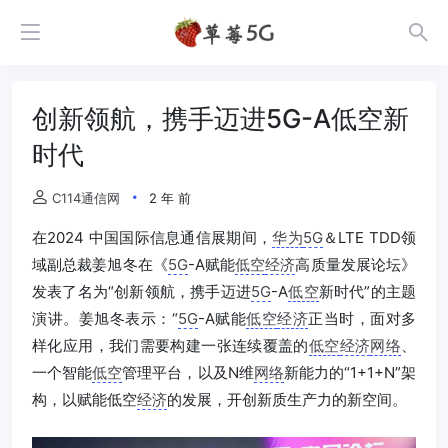
创新领航，携手迈进5G-A低空新
时代
C114通信网
2 年 前
在2024 中国国际信息通信展期间，
华为
5G
＆LTE TDD领
域副总裁姜旭冬在《
5G
-A赋能
低空
经济
高质量发展论坛》
发表了名为“创新领航，携手迈进
5G
-A
低空
新时代”的主题
演讲。姜旭冬表示：“
5G
-A赋能
低空
经济
正当时，面对多
样化应用，我们需要构建一张连续覆盖的
低空
经济
网络
、
一个智能
低空
管理平台，以及N维
网络
新能力的“1+1+N”架
构，以赋能低空
经济
的发展，开创新质生产力的新空间。