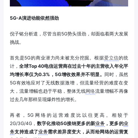
5G-A演进动能依然强劲
倪子铭分析道，尽管当前5G势头强劲，却面临着两大发展
挑战。
首先是5G的商业潜力尚未被充分挖掘。根据
爱立信
的统
计，
全球Top 40电信运营商在过去十年的主营收入年化平
均增长率仅为0.3%，5G增收效果并不明显。
同时，虽然
5G有效地应对了无线数据激增，但流量经营的难度在变
大，流量增幅也趋于平稳，整体无线
网络
流量增幅不再像
过去几年那样呈现爆炸性的增长。
再者，5G网络的运营难度比以往更高。相较于
2G/3G/4G，
数字化推动5G接纳更多的新
业务
，更多的
业
务
支持造成了
业务
需求差异度变大，从而给网络的运营复