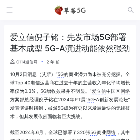
爱立信倪子铭：先发市场5G部署
基本成型 5G-A演进动能依然强劲
C114通信网
2 年 前
10月2日消息（艾斯）“
5G
的商业潜力尚未被充分挖掘。全
球Top 40电信运营商在过去十年的主营收入年化平均增长
率仅为0.3%，
5G
增收效果并不明显。”
爱立信
中国区
网络
方案部总经理倪子铭在2024年PT展“
5G
-A创新发展论坛”
发表演讲时谈到，虽然
5G
成为有史以来发展最快的无线技
术，但其发展依然面临着巨大挑战。
截至2024年6月，全球已部署了320张
5G
商业
网络
，其中