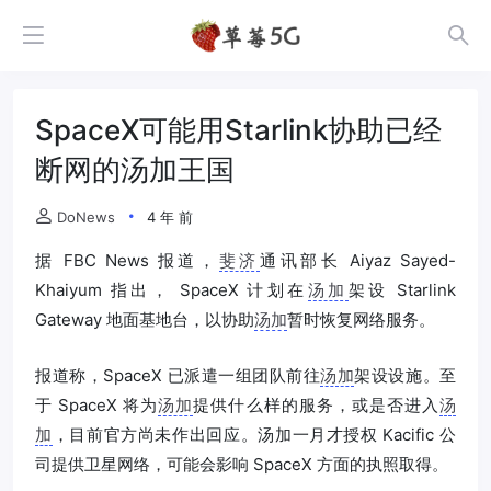
SpaceX可能用Starlink协助已经
断网的汤加王国
DoNews
4 年 前
据 FBC News 报道，
斐济
通讯部长 Aiyaz Sayed-
Khaiyum 指出， SpaceX 计划在
汤加
架设 Starlink
Gateway 地面基地台，以协助
汤加
暂时恢复网络服务。
报道称，SpaceX 已派遣一组团队前往
汤加
架设设施。至
于 SpaceX 将为
汤加
提供什么样的服务，或是否进入
汤
加
，目前官方尚未作出回应。汤加一月才授权 Kacific 公
司提供卫星网络，可能会影响 SpaceX 方面的执照取得。