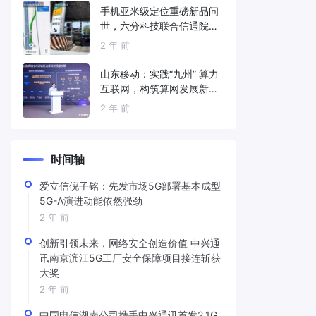
手机亚米级定位重磅新品问
世，六分科技联合信通院发
布免费服务
2 年 前
山东移动：实践“九州” 算力
互联网，构筑算网发展新底
座
2 年 前
时间轴
爱立信倪子铭：先发市场5G部署基本成型
5G-A演进动能依然强劲
2 年 前
创新引领未来，网络安全创造价值 中兴通
讯南京滨江5G工厂安全保障项目接连斩获
大奖
2 年 前
中国电信湖南公司携手中兴通讯首发2.1G