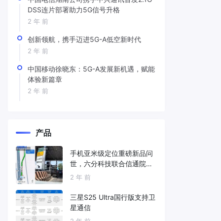
DSS连片部署助力5G信号升格
2 年 前
创新领航，携手迈进5G-A低空新时代
2 年 前
中国移动徐晓东：5G-A发展新机遇，赋能
体验新篇章
2 年 前
产品
手机亚米级定位重磅新品问
世，六分科技联合信通院发
布免费服务
2 年 前
三星S25 Ultra国行版支持卫
星通信
2 年 前