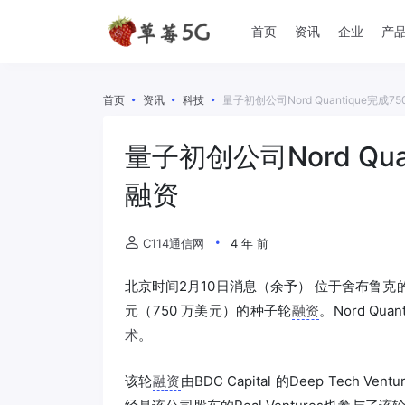
首页
资讯
企业
产
首页
资讯
科技
量子初创公司Nord Quantique完成
量子初创公司Nord Qu
融资
C114通信网
4 年 前
北京时间2月10日消息（余予） 位于舍布鲁克
元（750 万美元）的种子轮
融资
。Nord Qua
术
。
该轮
融资
由BDC Capital 的Deep Tech V