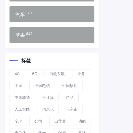
170
汽车
842
苹果
标签
4G
5G
万物互联
业务
中国
中国电信
中国移动
中国联通
云计算
产品
人工智能
信息化
元宇宙
全球
公司
出货量
功能
半导体
华为
印度
基站