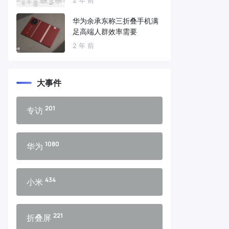
华为余承东称三折叠手机满
足高端人群效率需要
2 年 前
大事件
201
专访
1080
华为
434
小米
221
折叠屏