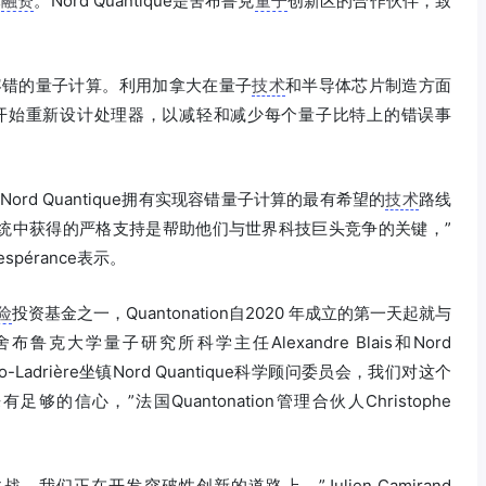
轮
融资
。Nord Quantique是舍布鲁克
量子
创新区的合作伙伴，致
完全容错的量子计算。利用加拿大在量子
技术
和半导体芯片制造方面
正在从头开始重新设计处理器，以减轻和减少每个量子比特上的错误事
rd Quantique拥有实现容错量子计算的最有希望的
技术
路线
统中获得的严格支持是帮助他们与世界科技巨头竞争的关键，”
espérance表示。
险
投资基金之一，Quantonation自2020 年成立的第一天起就与
舍布鲁克大学量子研究所科学主任Alexandre Blais和Nord
ro-Ladrière坐镇Nord Quantique科学顾问委员会，我们对这个
信心，”法国Quantonation管理合伙人Christophe
们正在开发突破性创新的道路上，”Julien Camirand