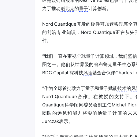
经是该公司股东的Real Ventures也参与了该
力于推动
魁北克
的
量子
计算创新。
Nord Quantique开发的硬件可加速实现
的前沿专业知识，Nord Quantique
件。
“我们一直在审视全球量子计算领域，我们坚信No
图之一。他们从世界级的舍布鲁克量子生态系
BDC Capital 深科技
风险
基金合伙伴Charles L
“作为全球首批致力于量子和量子赋能
技术
的
风
Nord Quantique合作。在教授的支持下。
Quantique科学顾问委员会副主任Michel Pio
团队的远见和能力将影响他量子计算的未来有足够的
Jurczak表示。
“我们迎接高性能量子计算所需的巨大技术挑战，我