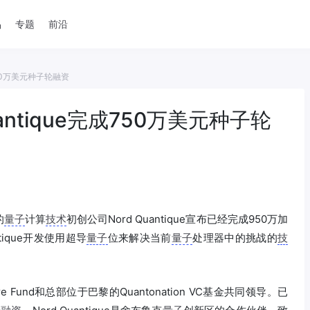
品
专题
前沿
750万美元种子轮融资
antique完成750万美元种子轮
的
量子
计算
技术
初创公司Nord Quantique宣布已经完成950万加
ntique开发使用超导
量子
位来解决当前
量子
处理器中的挑战的
技
enture Fund和总部位于巴黎的Quantonation VC基金共同领导。已