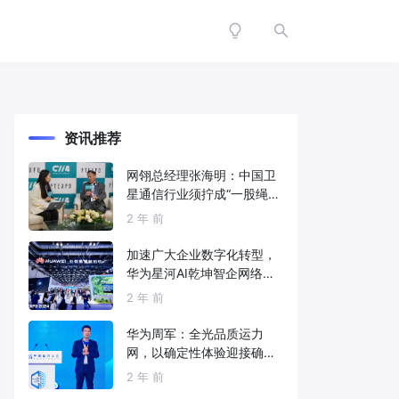
资讯推荐
网翎总经理张海明：中国卫
星通信行业须拧成“一股绳”
共同打造垂直产业链
2 年 前
加速广大企业数字化转型，
华为星河AI乾坤智企网络解
决方案亮相2024中国国际信
2 年 前
息通信展
华为周军：全光品质运力
网，以确定性体验迎接确定
性的智能时代
2 年 前