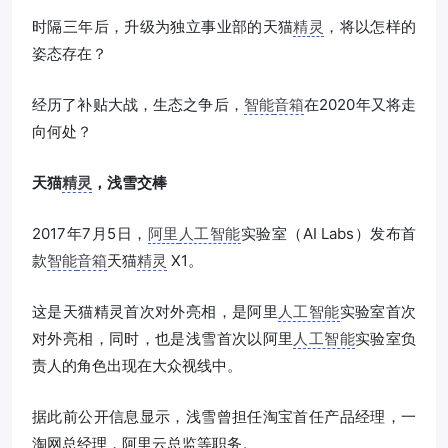
时隔三年后，升级为独立事业部的天猫
精灵
，将以怎样的
姿态存在？
经历了补贴大战，生态之争后，
智能
音箱
在2020年又将走
向何处？
天猫
精灵
，浅雪交棒
2017年7月5日，
阿里
人工智能
实验室（AI Labs）发布首
款
智能
音箱
天猫
精灵
X1。
这是天猫精灵首次对外亮相，是阿里
人工智能
实验室首次
对外亮相，同时，也是浅雪首次以阿里
人工智能
实验室负
责人的角色出现在大众视线中。
据此前公开信息显示，浅雪曾担任淘宝首任产品经理，一
淘网总经理，阿里云总监等职务。