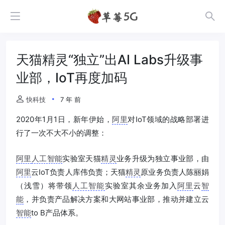
天猫精灵“独立”出AI Labs升级事
业部，IoT再度加码
快科技
7 年 前
2020年1月1日，新年伊始，
阿里
对IoT领域的战略部署进
行了一次不大不小的调整：
阿里
人工智能
实验室天猫
精灵
业务升级为独立事业部，由
阿里
云IoT负责人库伟负责；天猫
精灵
原业务负责人陈丽娟
（浅雪）将带领
人工智能
实验室其余业务加入
阿里
云
智
能
，并负责产品解决方案和大网站事业部，推动并建立云
智能
to B产品体系。