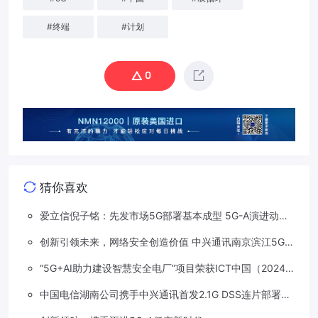
#
终端
#
计划
0
猜你喜欢
爱立信倪子铭：先发市场5G部署基本成型 5G-A演进动能
依然强劲
创新引领未来，网络安全创造价值 中兴通讯南京滨江5G工
厂安全保障项目接连斩获大奖
“5G+AI助力建设智慧安全电厂”项目荣获ICT中国（2024）
卓越案例一等奖
中国电信湖南公司携手中兴通讯首发2.1G DSS连片部署助
力5G信号升格