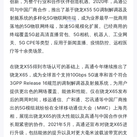
创新，为整个行业和合作伙伴创造机遇。2020年，高通公
司与中国厂商合作，推出了基于骁龙X55 5G调制解调器及
射频系统的多样化5G物联网
终端
，成为业界最早一批商用
落地的5G物联网终端，加速5G规模化扩展。已经商用的
终端覆盖5G超高清直播背包、5G相机、机器人、工业网
关、5G CPE等类型，应用于新闻直播、疫情防控、远程医
疗等十余类场景。
在骁龙X55得到市场认可的基础上，高通今年继续推出了
骁龙X65，成为全球首个支持10Gbps 5G速率和首个符合
3GPP Release 16规范的调制解调器及射频系统，为用户
提供更出色的网络覆盖、能效和性能。仅在骁龙X65发布
后的两周时间，移远通信、广和通、芯讯通等中国厂商推
出的5G模组就纷纷在全球移动通信大会（MWC）上海亮
相，展现出骁龙X65的强大性能以及高通与中国合作伙伴
长期紧密的协作。2021年5月，高通还宣布对骁龙X65进
行升级，包括能效的提升以及对更大毫米波载波带宽的支