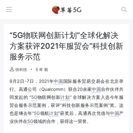
“5G物联网创新计划”全球化解决
方案获评2021年服贸会“科技创新
服务示范
快科技
5 年 前
9月2日-7日，2021年
中国
国际服务贸易交易会在北京举
行。高通公司（Qualcomm）联合20余家
中国
合作伙伴共
同发起的 “
5G
物联网创新
计划
” 全球解决方案入选今年服
贸会服务示范案例，获评“科技创新服务示范案例”奖。这
也是继去年“
5G
领航
计划
”获奖后，高通再次凭借与
中国
产
业伙伴在
5G
领域的合作，获得这一荣誉。