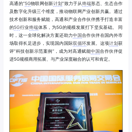
高通的“
5G
物联网创新
计划
”致力于从
终端
形态、生态合作
及数字化升级三个维度，推动物联网产业创新共赢。通过
技术创新和服务赋能，高通和产业合作伙伴携手打造丰富
的
5G
行业
终端
体系，为5G的规模发展打下坚实基础。 同
时，这一全球化解决方案还助力
中国
合作伙伴在国内外市
场取得长足进步，实现国内国际
双循环
发展。这项
计划
获
评“科技创新示范案例“，成为对高通赋能
中国
合作伙伴促
进5G规模商用拓展、与产业深度融合的认可和肯定。