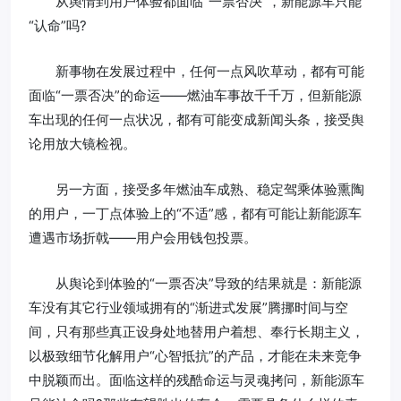
从舆情到用户体验都面临“一票否决”，新能源车只能
“认命”吗?
新事物在发展过程中，任何一点风吹草动，都有可能
面临“一票否决”的命运——燃油车事故千千万，但新能源
车出现的任何一点状况，都有可能变成新闻头条，接受舆
论用放大镜检视。
另一方面，接受多年燃油车成熟、稳定驾乘体验熏陶
的用户，一丁点体验上的“不适”感，都有可能让新能源车
遭遇市场折戟——用户会用钱包投票。
从舆论到体验的“一票否决”导致的结果就是：新能源
车没有其它行业领域拥有的“渐进式发展”腾挪时间与空
间，只有那些真正设身处地替用户着想、奉行长期主义，
以极致细节化解用户“心智抵抗”的产品，才能在未来竞争
中脱颖而出。面临这样的残酷命运与灵魂拷问，新能源车