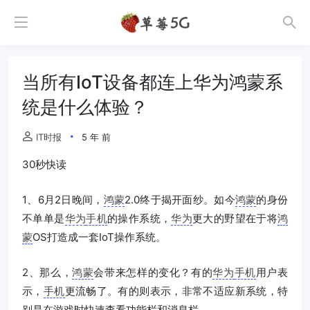
当所有IoT设备都连上华为鸿蒙系
统是什么体验？
IT时报
5 年 前
30秒快读
1、6月2日晚间，
鸿蒙
2.0终于揭开面纱。如今
鸿蒙
的身份
不单单是
华为
手机
的操作系统，
华为
更大的野望在于将
鸿
蒙
OS打造成一套IoT操作系统。
2、那么，
鸿蒙
会带来怎样的变化？有的
华为
手机
用户表
示，
手机
更流畅了。有的则表示，非常不适应新系统，特
别是在游戏时快速查看功能栏和消息栏。