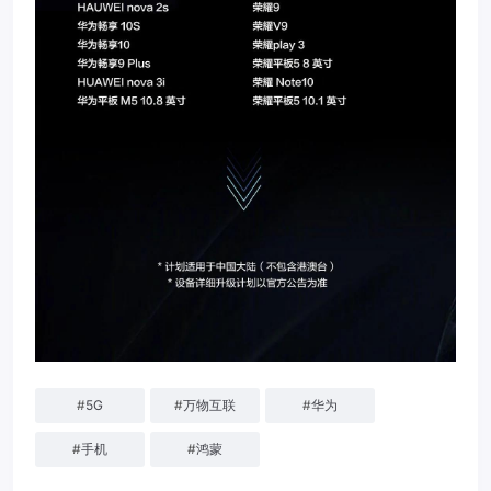
#
5G
#
万物互联
#
华为
#
手机
#
鸿蒙