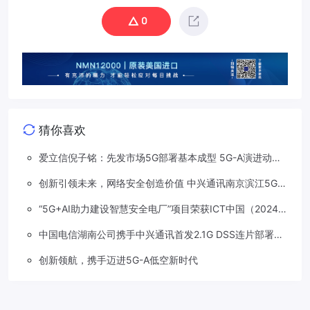
0
猜你喜欢
爱立信倪子铭：先发市场5G部署基本成型 5G-A演进动能
依然强劲
创新引领未来，网络安全创造价值 中兴通讯南京滨江5G工
厂安全保障项目接连斩获大奖
“5G+AI助力建设智慧安全电厂”项目荣获ICT中国（2024）
卓越案例一等奖
中国电信湖南公司携手中兴通讯首发2.1G DSS连片部署助
力5G信号升格
创新领航，携手迈进5G-A低空新时代