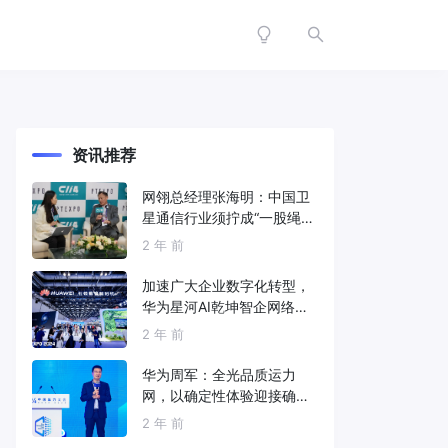
资讯推荐
网翎总经理张海明：中国卫
星通信行业须拧成“一股绳”
共同打造垂直产业链
2 年 前
加速广大企业数字化转型，
华为星河AI乾坤智企网络解
决方案亮相2024中国国际信
2 年 前
息通信展
华为周军：全光品质运力
网，以确定性体验迎接确定
性的智能时代
2 年 前