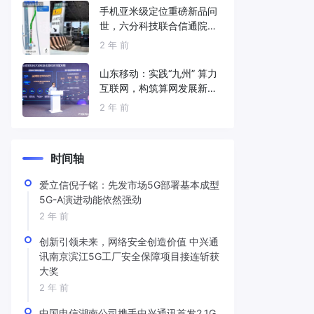
手机亚米级定位重磅新品问
世，六分科技联合信通院发
布免费服务
2 年 前
山东移动：实践“九州” 算力
互联网，构筑算网发展新底
座
2 年 前
时间轴
爱立信倪子铭：先发市场5G部署基本成型
5G-A演进动能依然强劲
2 年 前
创新引领未来，网络安全创造价值 中兴通
讯南京滨江5G工厂安全保障项目接连斩获
大奖
2 年 前
中国电信湖南公司携手中兴通讯首发2.1G