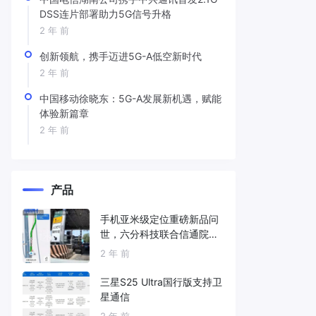
DSS连片部署助力5G信号升格
2 年 前
创新领航，携手迈进5G-A低空新时代
2 年 前
中国移动徐晓东：5G-A发展新机遇，赋能
体验新篇章
2 年 前
产品
手机亚米级定位重磅新品问
世，六分科技联合信通院发
布免费服务
2 年 前
三星S25 Ultra国行版支持卫
星通信
2 年 前