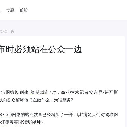
品
专题
前沿
在公众一边
市时必须站在公众一边
推出网络以创建“
智慧
城市
”时，商业技术记者安东尼·萨瓦斯
更多的钱向公众解释他们在做什么，为谁服务?
B-IoT
)网络的站点数量已经增加了一倍，以“满足人们对物联网
IoT
覆盖
英国
98%的地区。