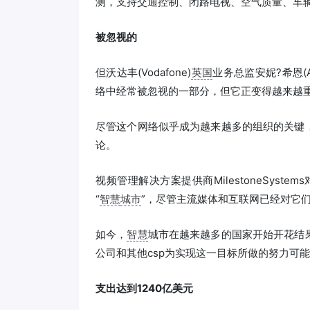
测，支持交通控制、闭路电视、空气质量、车
被忽视的
但沃达丰(Vodafone)
英国
业务总监安妮?希恩(A
络中经常被忽视的一部分，但它正变得越来越
尽管这个网络似乎成为越来越多的组织的关键
论。
视频管理解决方案提供商MilestoneSystems
“
智慧
城市
”，尽管主流媒体和互联网已经对它们
如今，
智慧
城市在越来越多的国家开始开花结
公司和其他csp为实现这一目标所做的努力可
支出达到1240亿美元