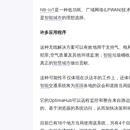
NB-IoT
是一种低功耗、广域网络(LPWAN)
是
智能
城市
的理想选择。
许多应用程序
这种无线解决方案可以有效地用于支持气、电
犯罪;空气质量及其他环境监测；
智能
垃圾桶收
真正的
智慧
城市
做出贡献。
这种可能性不仅体现在沃达丰的工作上，还体现在
智能
交通系统将为
英国
各地的议会和道路当局
它的OptimaHub可以远程监控和整合来
的、基于浏览器的系统访问，从而加快决策和
目前已有16个地方当局使用该系统，另有4个目前