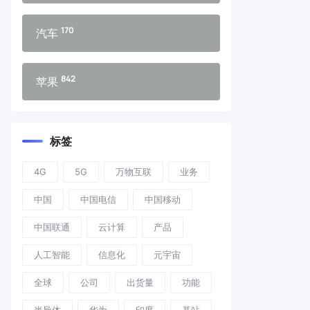
170
汽车
842
苹果
标签
4G
5G
万物互联
业务
中国
中国电信
中国移动
中国联通
云计算
产品
人工智能
信息化
元宇宙
全球
公司
出货量
功能
半导体
华为
印度
基站