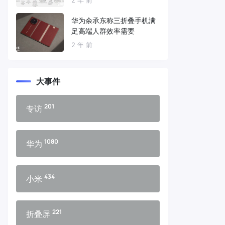
华为余承东称三折叠手机满
足高端人群效率需要
2 年 前
大事件
201
专访
1080
华为
434
小米
221
折叠屏