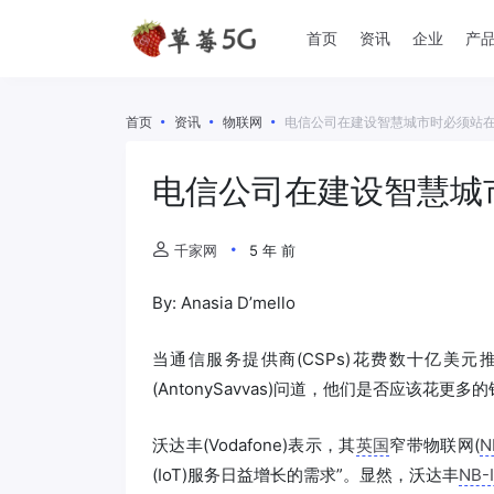
首页
资讯
企业
产
首页
资讯
物联网
电信公司在建设智慧城市时必须站
电信公司在建设智慧城
千家网
5 年 前
By: Anasia D’mello
当通信服务提供商(CSPs)花费数十亿美元
(AntonySavvas)问道，他们是否应该花
沃达丰(Vodafone)表示，其
英国
窄带物联网(
N
(IoT)服务日益增长的需求”。显然，沃达丰
NB-