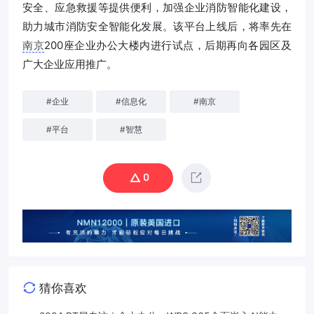
安全、应急救援等提供便利，加强企业消防智能化建设，
助力城市消防安全智能化发展。该平台上线后，将率先在
南京
200座企业办公大楼内进行试点，后期再向各园区及
广大企业应用推广。
#
企业
#
信息化
#
南京
#
平台
#
智慧
0
猜你喜欢