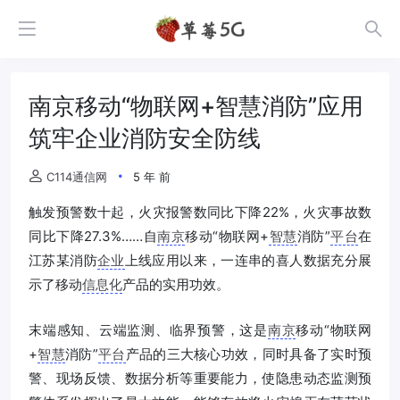
南京移动“物联网+智慧消防”应用
筑牢企业消防安全防线
C114通信网
5 年 前
触发预警数十起，火灾报警数同比下降22%，火灾事故数
同比下降27.3%……自
南京
移动“物联网+
智慧
消防”
平台
在
江苏某消防
企业
上线应用以来，一连串的喜人数据充分展
示了移动
信息化
产品的实用功效。
末端感知、云端监测、临界预警，这是
南京
移动“物联网
+
智慧
消防”
平台
产品的三大核心功效，同时具备了实时预
警、现场反馈、数据分析等重要能力，使隐患动态监测预