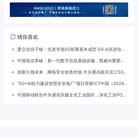
猜你喜欢
爱立信倪子铭：先发市场5G部署基本成型 5G-A演进动能
依然强劲
中国电信李峻：新一代数字信息基础设施，既被AI重塑，
也在重塑着AI
创新引领未来，网络安全创造价值 中兴通讯南京滨江5G工
厂安全保障项目接连斩获大奖
“5G+AI助力建设智慧安全电厂”项目荣获ICT中国（2024）
卓越案例一等奖
中国移动联合中兴通讯共建全光工业园区，深化工业PON
创新应用
Copyright © 2018-2026
草莓5G
.
滇公网安备 53310202533207号
滇