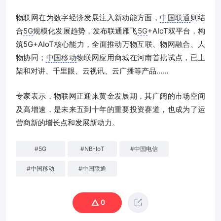
物联网在为数字经济发展注入新动能方面，
中国联通
则结
合
5G
规模化发展趋势，发布联通雁飞
5G
+AIoT双平台，构
筑5G+AIoT核心能力，全面推动万物互联、物网融合、人
物协同；
中国移动
物联网应用商城在河南首批试点，已上
架和对讲、千里眼、云视讯、云广播等产品……
专家表示，物联网正迎来黄金发展期，其广阔的市场空间
及高增速，是未来五到十年的重要投资赛道，也成为了运
营商新的增长点和发展新动力。
#
5G
#
NB-IoT
#
中国电信
#
中国移动
#
中国联通
0