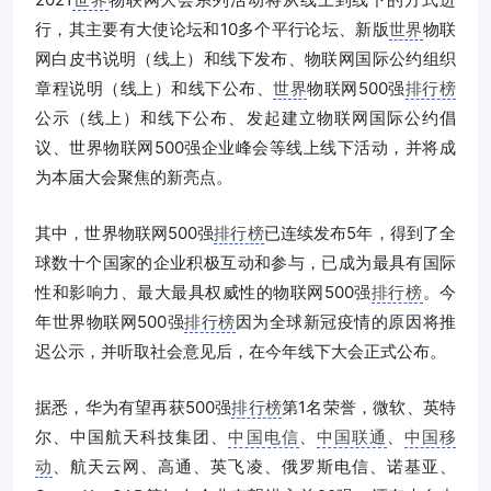
行，其主要有大使论坛和10多个平行论坛、新版
世界
物联
网白皮书说明（线上）和线下发布、物联网国际公约组织
章程说明（线上）和线下公布、
世界
物联网500强
排行榜
公示（线上）和线下公布、发起建立物联网国际公约倡
议、世界物联网500强企业峰会等线上线下活动，并将成
为本届大会聚焦的新亮点。
其中，世界物联网500强
排行榜
已连续发布5年，得到了全
球数十个国家的企业积极互动和参与，已成为最具有国际
性和影响力、最大最具权威性的物联网500强
排行榜
。今
年世界物联网500强
排行榜
因为全球新冠疫情的原因将推
迟公示，并听取社会意见后，在今年线下大会正式公布。
据悉，华为有望再获500强
排行榜
第1名荣誉，微软、英特
尔、中国航天科技集团、
中国电信
、
中国联通
、
中国移
动
、航天云网、高通、英飞凌、俄罗斯电信、诺基亚、