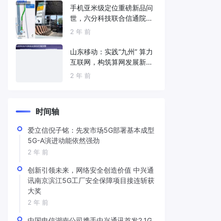
手机亚米级定位重磅新品问
世，六分科技联合信通院发
布免费服务
2 年 前
山东移动：实践“九州” 算力
互联网，构筑算网发展新底
座
2 年 前
时间轴
爱立信倪子铭：先发市场5G部署基本成型
5G-A演进动能依然强劲
2 年 前
创新引领未来，网络安全创造价值 中兴通
讯南京滨江5G工厂安全保障项目接连斩获
大奖
2 年 前
中国电信湖南公司携手中兴通讯首发2.1G