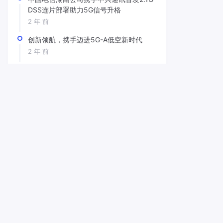
DSS连片部署助力5G信号升格
2 年 前
创新领航，携手迈进5G-A低空新时代
2 年 前
中国移动徐晓东：5G-A发展新机遇，赋能
体验新篇章
2 年 前
产品
手机亚米级定位重磅新品问
世，六分科技联合信通院发
布免费服务
2 年 前
三星S25 Ultra国行版支持卫
星通信
2 年 前