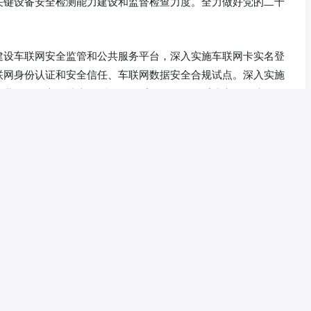
关键设备安全检测能力建设和监督检查力度。全力做好党的二十
。
建设车联网安全监管和公共服务平台，深入实施车联网卡实名登
联网身份认证和安全信任、车联网数据安全合规试点。深入实施
工业互联网安全技术监测服务体系，强化工控系统安全保障。强
评估机制;加强5G设备安全检测标准建设，完善5G设备安全检
推广。
工业和信息化领域数据安全管理办法(试行)》，制定工信领域重
动发布《工业领域数据安全标准体系建设指南》，研究制定数据
据安全管理试点工作。组织开展工信领域数据安全风险信息报送
力。
善信息通信行业反诈大平台，进一步提升涉诈信息监测、预警、
行动，全面开展互联网诈骗专项治理，强化跨境电信业务、端口
分管理。强化监督检查，从严从紧压实电信和互联网企业安全责