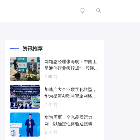
资讯推荐
网翎总经理张海明：中国卫
星通信行业须拧成“一股绳”
共同打造垂直产业链
2 年 前
加速广大企业数字化转型，
华为星河AI乾坤智企网络解
决方案亮相2024中国国际信
2 年 前
息通信展
华为周军：全光品质运力
网，以确定性体验迎接确定
性的智能时代
2 年 前