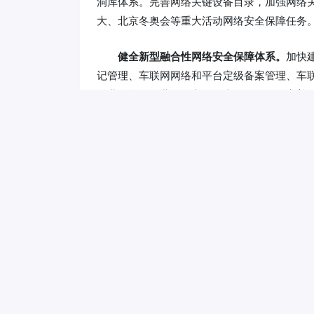
洞库体系。完善网络关键设备目录，加强网络
大、北京冬奥会等重大活动网络安全保障任务
健全新型融合性网络安全保障体系。
加快
记管理、车联网网络和平台定级备案管理、车
工业互联网企业网络安全分类分级管理，完善
化5G应用安全保障责任落实，建立5G应用安全
测体系;继续开展5G应用安全创新研发与示范
全面推进工信领域数据安全管理。
出台《
要数据目录，开展重要数据备案管理工作。推
安全重点标准，组织部分省份开展工业领域数
和共享工作，提升数据安全风险监测和处置能
纵深推进防范治理电信网络诈骗工作。
完
处置的一体化防范能力。持续深入推进“断卡”
类短信等重点整治。组织实施电话用户在网积