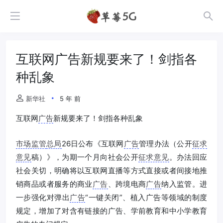
互联网广告新规要来了！剑指各
种乱象
新华社
5 年 前
互联网
广告
新规要来了！剑指各种乱象
市场监管
总局
26日公布《互联网
广告
管理办法（公开
征求
意见
稿）》，为期一个月向社会公开
征求意见
。办法回应
社会关切，明确将以互联网直播等方式直接或者间接地推
销商品或者服务的商业
广告
、跨境电商
广告
纳入监管。进
一步强化对弹出
广告
“一键关闭”、植入广告等领域的制度
规定，增加了对含有链接的广告、学前教育和中小学教育