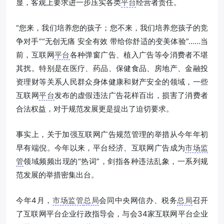
显，客观上要求进一步压实各类
平台
经营者责任。
“您来，我们培养您的孩子；您不来，我们培养您孩子的竞
争对手”“无创无痛 安全有效 带给你舒适的变美体验”……当
前，互联网
平台
各种弹窗广告、植入广告等令消费者不堪
其扰。特别是在医疗、药品、保健食品、房地产、金融投
资理财等关系人民群众身体健康和财产安全的领域，一些
互联网
平台
发布的虚假违法广告花样百出，损害了消费者
合法权益，对于规范发展更是提出了迫切要求。
事实上，关于加强互联网广告规范管理的举措从今年年初
早有端倪。今年以来，平台经济、互联网广告成为
市场监
管
领域频频出现的“热词”，剑指各种违法乱象，一系列规
范发展的举措密集出台。
今年4月，
市场监管
总局
会同中央网信办、税务
总局
召开
了互联网平台企业行政指导会，与会34家互联网平台企业