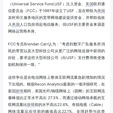
（Universal Service Fund,USF）注入资金。
美国
联邦通
信委员会（FCC）于1997年设立了USF，旨在帮助为
美国
农村和欠服务地区的宽带网络建设提供资金，并帮助低收
入
美国
人口负担得起电信服务。但USF的主要资金来源是
网络运营商本身。
FCC专员Brendan Carr认为：“考虑到数字广告服务所消
耗的带宽以及大型科技公司从更广泛的网络连接中获得的
好处，要求这些大型科技公司（向USF）支付费用将使激
励机制保持一致。”
这些争论是在电信网络上整体互联网流量急剧增加的情况
下出现的。根据Recon Analytics最新的一项详细研究，在
新冠
疫情
期间，美国光纤/铜缆网络上（固网）的互联网流
量峰值比正常水平高出 27.3%，而通过移动网络承载的互
联网流量比
疫情
前的水平高出22.6%。有线电视（Cable）
网络流量比
疫情
前的阈值高出22.1%。全球趋势与此类