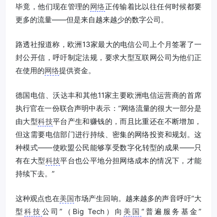
毕竟，他们现在管理的
网络
正传输着比以往任何时候都要
更多的流量——但是来自越来越少的数字公司。
路透社报道称，欧洲13家最大的电信公司上个月签署了一
封公开信，呼吁制定法规，要求大型互联网公司为他们正
在使用的
网络
提供资金。
德国电信、沃达丰和其他11家主要欧洲电信运营商的首席
执行官在一份联合声明中表示：“网络流量的很大一部分是
由大型
科技
平台产生和赚钱的，而且比重还在不断增加，
但这需要电信部门进行持续、密集的网络投资和规划。这
种模式——使欧盟公民能够享受数字化转型的成果——只
有在大型
科技
平台也公平地分担网络成本的情况下，才能
持续下去。”
这种观点也在
美国
市场产生回响。越来越多的声音呼吁“大
型
科技
公司”（Big Tech）向
美国
“普遍服务基金”