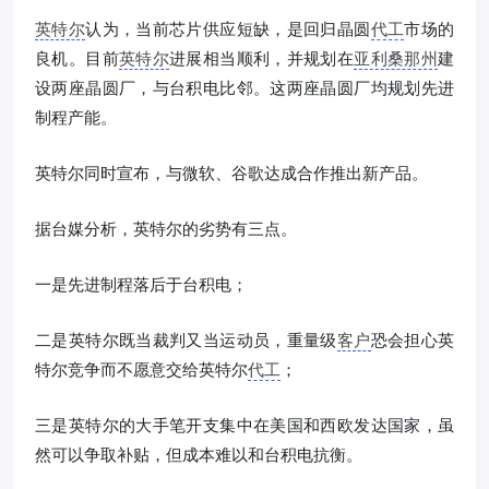
英特尔
认为，当前芯片供应短缺，是回归晶圆
代工
市场的
良机。目前
英特尔
进展相当顺利，并规划在
亚利桑那州
建
设两座晶圆厂，与台积电比邻。这两座晶圆厂均规划先进
制程产能。
英特尔同时宣布，与微软、谷歌达成合作推出新产品。
据台媒分析，英特尔的劣势有三点。
一是先进制程落后于台积电；
二是英特尔既当裁判又当运动员，重量级
客户
恐会担心英
特尔竞争而不愿意交给英特尔
代工
；
三是英特尔的大手笔开支集中在美国和西欧发达国家，虽
然可以争取补贴，但成本难以和台积电抗衡。