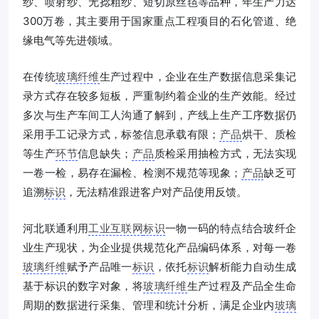
纱、喷射纱、无捻粗纱、短切原丝毡等品种，年生产力达
300万卷，其主要用于国家重点工程项目的石化管道、绝
缘电气等先进领域。
在传统
玻璃纤维
生产过程中，企业在生产数据信息采集记
录方式存在较多短板，严重制约着企业的生产效能。经过
多次与生产车间工人沟通了解到，产线上生产工序数据仍
采用手工记录方式，标签信息承载有限；
产品
烘干、质检
等生产
环节
信息缺失；
产品
质检采用抽检方式，无法实现
一卷一检，易存在漏检、检测不规范等现象；
产品
缺乏可
追溯
标识
，无法精准跟进客户对产品使用反馈。
河北联通利用
工业互联网
标识
一物一码的特点结合玻纤企
业生产现状，为企业提供规范化产品编码体系，对每一卷
玻璃纤维
赋予产品唯一
标识
，依托
标识
解析能力自动生成
基于标识的数字对象，将
玻璃纤维
生产过程及产品全生命
周期的数据进行采集、管理和统计分析，满足企业内
玻璃