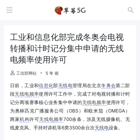
工业和信息化部完成冬奥会电视
转播和计时记分集中申请的无线
电频率使用许可
工信部网站
5 年 前
日前，工业和
信息化
部
无线电
管理局在北京
冬奥会
第二阶
段
无线电
频率
使用许可工作中，完成了对电视转播和计时
记分两项赛事核心业务集中申请的
无线电
频率
使用许可，
为奥林匹克广播服务公司（OBS）和欧米茄（OMEGA）
两家
机构
许可
无线电
频率
700余条，涉及无线摄像机、无
线麦克风、手持对讲机等6类3500余台次
无线电
设备。