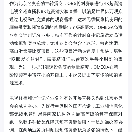
作为北京
冬奥会
的主转播商，OBS将对赛事进行4K超高清
电视全程直播和8K超高清实验直播，以满足世界亿万观众
通过电视和社交媒体的观赛需求，这对无线摄像机使用的
频率
带宽和频谱资源的总量提出了极高要求。OMEGA负责
冬奥会
计时记分业务，精准可靠的计时直接记录运动员运
动数据和赛事成绩，尤其
冬奥会
包含了冰球、短道速滑、
高山滑雪等比赛项目，这些项目运动员速度非常快，堪称
“眨眼就会错过”，需要精准记录参赛选手每个时刻的表
现。为进一步提升测速设备等的测量精度，OMEGA在第一
阶段
频率
申请获批的基础上，本次又提出了更多的频谱资
源需求。
电视转播和计时记分业务的有效开展直接关系到北京
冬奥
会
的成功举办。为履行申奥时的庄严承诺，工业和
信息化
部无线电管理局将两家
机构
列为最高等级的频率保障对
象，采取多种措施保障其频率资源使用：一是加强统筹协
调。在两项业务所用频段频谱资源极为紧张的情况下，建