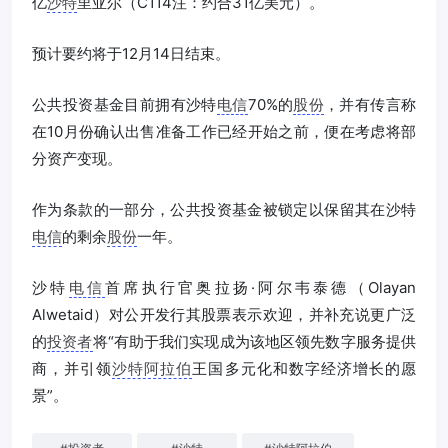
亿
沙特
里亚尔（C114注：约合31亿美元）。
预计要约将于12月14日结束。
公共投资基金目前拥有沙特
电信
70%的
股份
，并有传言称
在10月份确认出售准备工作已经开始之前，便在考虑将部
分资产变现。
作为条款的一部分，公共投资基金被锁定以保留其在沙特
电信
的剩余
股份
一年。
沙特
电信
首席执行官奥拉扬·阿尔韦泰德（Olayan
Alwetaid）对公开发行其股票表示欢迎，并补充说更广泛
的
投资者
将“有助于我们实现成为该地区领先数字服务提供
商，并引领
沙特阿拉伯
王国多元化和数字经济增长的愿
景”。