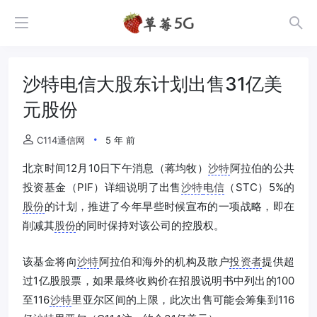
沙特电信大股东计划出售31亿美
元股份
C114通信网
5 年 前
北京时间12月10日下午消息（蒋均牧）
沙特
阿拉伯的公共
投资基金（PIF）详细说明了出售
沙特
电信
（STC）5%的
股份
的计划，推进了今年早些时候宣布的一项战略，即在
削减其
股份
的同时保持对该公司的控股权。
该基金将向
沙特
阿拉伯和海外的机构及散户
投资者
提供超
过1亿股股票，如果最终收购价在招股说明书中列出的100
至116
沙特
里亚尔区间的上限，此次出售可能会筹集到116