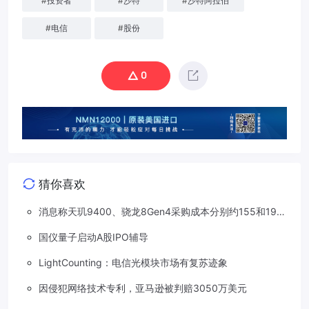
#
投资者
#
沙特
#
沙特阿拉伯
#
电信
#
股份
0
猜你喜欢
消息称天玑9400、骁龙8Gen4采购成本分别约155和190
美元，上涨20%
国仪量子启动A股IPO辅导
LightCounting：电信光模块市场有复苏迹象
因侵犯网络技术专利，亚马逊被判赔3050万美元