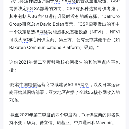
“我们将这种放缓归因于
5G
SA
网络
的普及速度较慢。CSP
需要决定
5G
SA部署的方向。CSP有多种选择可供考虑，
其中包括从3G向
4G
进行升级时没有的新选择。”Dell’Oro
Group研究总监David Bolan表示。“CSP需要做出的其中
一个决定是选择
网络
功能虚拟化基础设施（NFVI）。NFVI
可以从
5G
核心网供应商、第三方、公有云或其他平台（如
Rakuten Communications Platform）采购。”
这份2021年第二
季度
移动核心网报告的其他重点内容包
括：
·随着
中国电信
运营商继续建设5G SA
网络
，以及日本运营
商开始其
网络
部署，亚太地区占据了全球5G核心网收入的
70%。
·截至2021年第二季度的四个季度内，Top供应商的排名保
持不变：华为、爱立信、诺基亚、中兴通讯和Mavenir。