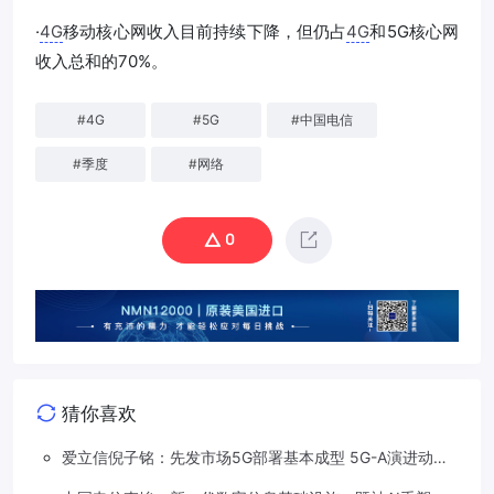
·
4G
移动核心网收入目前持续下降，但仍占
4G
和5G核心网
收入总和的70%。
#
4G
#
5G
#
中国电信
#
季度
#
网络
0
猜你喜欢
爱立信倪子铭：先发市场5G部署基本成型 5G-A演进动能
依然强劲