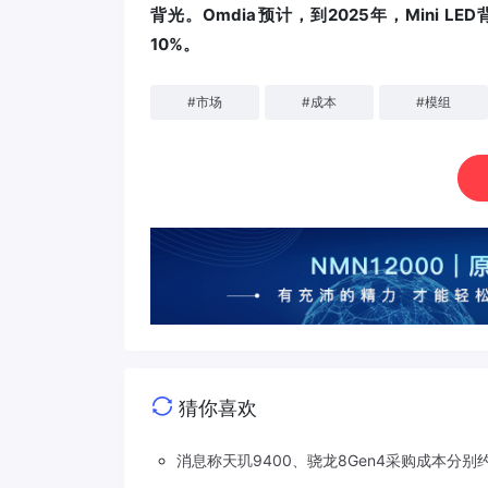
背光。Omdia预计，到2025年，Mini 
10%。
#
市场
#
成本
#
模组
猜你喜欢
消息称天玑9400、骁龙8Gen4采购成本分别约