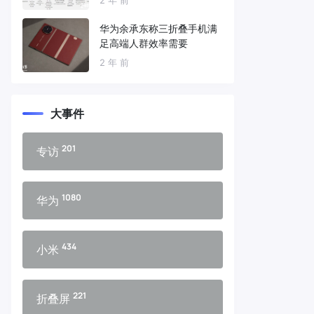
华为余承东称三折叠手机满
足高端人群效率需要
2 年 前
大事件
201
专访
1080
华为
434
小米
221
折叠屏