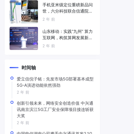
手机亚米级定位重磅新品问
世，六分科技联合信通院发
布免费服务
2 年 前
山东移动：实践“九州” 算力
互联网，构筑算网发展新底
座
2 年 前
时间轴
爱立信倪子铭：先发市场5G部署基本成型
5G-A演进动能依然强劲
2 年 前
创新引领未来，网络安全创造价值 中兴通
讯南京滨江5G工厂安全保障项目接连斩获
大奖
2 年 前
中国电信湖南公司携手中兴通讯首发2.1G