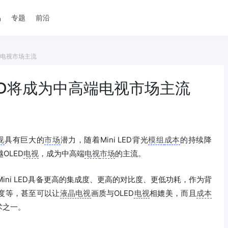
品
专题
前沿
高端电视市场主流
 LED将成为中高端电视市场主流
视
具有巨大的
市场
潜力，随着Mini LED背光
模组
成本
的持续降
OLED
电视
，成为中高端
电视
市场
的主流。
Mini LED具备更高的集成度、更高的对比度、更低功耗，作为背
度等，甚至可以让
液晶电视
画质与OLED
电视
相媲美，而且
成本
术之一。