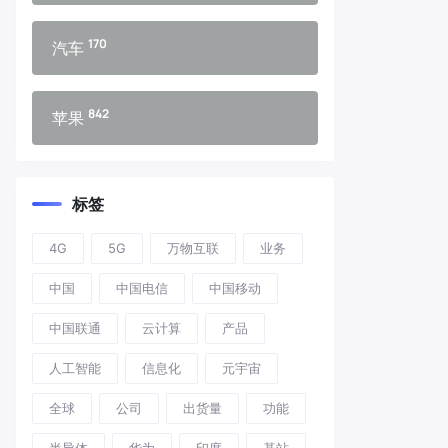
170
汽车
842
苹果
标签
4G
5G
万物互联
业务
中国
中国电信
中国移动
中国联通
云计算
产品
人工智能
信息化
元宇宙
全球
公司
出货量
功能
半导体
华为
印度
基站