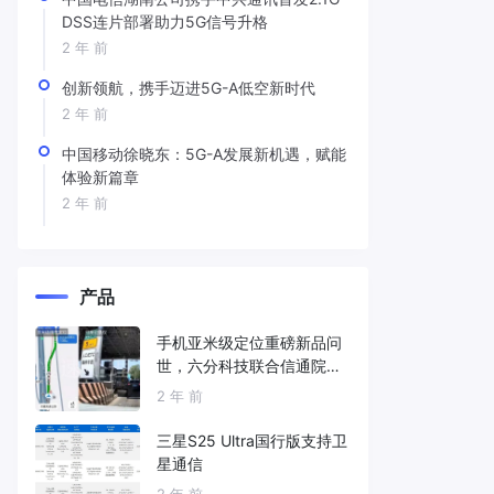
DSS连片部署助力5G信号升格
2 年 前
创新领航，携手迈进5G-A低空新时代
2 年 前
中国移动徐晓东：5G-A发展新机遇，赋能
体验新篇章
2 年 前
产品
手机亚米级定位重磅新品问
世，六分科技联合信通院发
布免费服务
2 年 前
三星S25 Ultra国行版支持卫
星通信
2 年 前