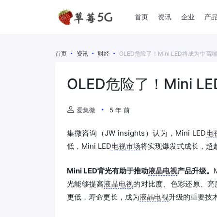
首页
资讯
企业
产
首页
资讯
财经
OLED危险了！Mini LED将成为中
OLED危险了！Mini
爱集微
5 年 前
集微咨询（JW insights）认为，Mini LED
电
低，Mini LED
电视
市场
将实现爆发式成长，超越
Mini LED背光有助于推动
液晶电视
产品升级。
光能够提高
液晶电视
的对比度、色彩还原、亮
更低，寿命更长，成为
液晶电视
升级的重要技