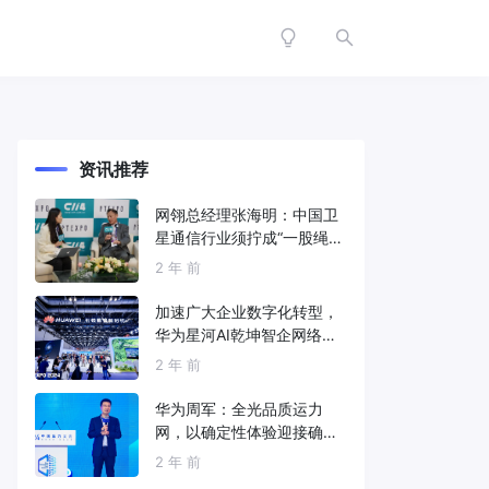
资讯推荐
网翎总经理张海明：中国卫
星通信行业须拧成“一股绳”
共同打造垂直产业链
2 年 前
加速广大企业数字化转型，
华为星河AI乾坤智企网络解
决方案亮相2024中国国际信
2 年 前
息通信展
华为周军：全光品质运力
网，以确定性体验迎接确定
性的智能时代
2 年 前