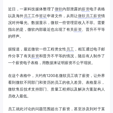
近日，一家科技媒体整理了
微软
内部泄露的
薪资
电子表格
以及海外
员工
工作
签证
申请文件，从而让
微软
员工
薪资
情
况对外曝光。数据显示，微软一些管理层收入不菲。需要
指出的是，微软内部最近也出现了有关
薪资
、晋升不平等
的呼声。
据报道，最近微软一些工程类女性
员工
，相互通过电子邮
件分享了有关
薪资
和晋升不平等的情况，随后有人制作了
一个薪资电子表格，用数据来证明薪资不公平现状。
在这个表格中，大约有1200名微软员工填了薪资，让外界
看到微软不同部门和资历的员工的收入差异。表格显示，
微软售后技术支持部门、质量工程师以及解决方案架构人
员收入最低。
员工就此讨论的问题范围超出了薪资，甚至涉及到对于某