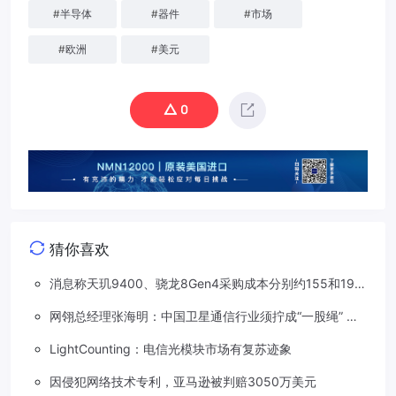
#
半导体
#
器件
#
市场
#
欧洲
#
美元
0
猜你喜欢
消息称天玑9400、骁龙8Gen4采购成本分别约155和190
美元，上涨20%
网翎总经理张海明：中国卫星通信行业须拧成“一股绳” 共
同打造垂直产业链
LightCounting：电信光模块市场有复苏迹象
因侵犯网络技术专利，亚马逊被判赔3050万美元