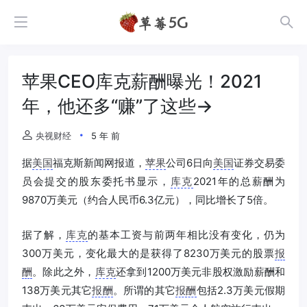
苹果CEO库克薪酬曝光！2021
年，他还多“赚”了这些→
央视财经
5 年 前
据
美国
福克斯新闻网报道，
苹果
公司6日向
美国
证券交易委
员会提交的股东委托书显示，
库克
2021年的总薪酬为
9870万美元（约合人民币6.3亿元），同比增长了5倍。
据了解，
库克
的基本工资与前两年相比没有变化，仍为
300万美元，变化最大的是获得了8230万美元的股票
报
酬
。除此之外，
库克
还拿到1200万美元非股权激励薪酬和
138万美元其它
报酬
。所谓的其它
报酬
包括2.3万美元假期