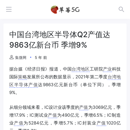
中国台湾地区半导体Q2产值达
9863亿新台币 季增9%
集微网
5 年 前
据台媒《经济日报》报道，中国
台湾地区
工研院
产业
科技
国际
策略
发展所公布的数据显示，2021年第二季度
台湾地
区
半导体
产值
达9863亿元新台币（单位下同），季增
9%。
从细分领域来看，IC设计业该季度的
产值
为3069亿元，季
增17.9%；IC测试业
产值
为490亿元，季增6.5%；IC制造
业
产值
为5284亿元，季增5.7%；IC封装业
产值
1020亿