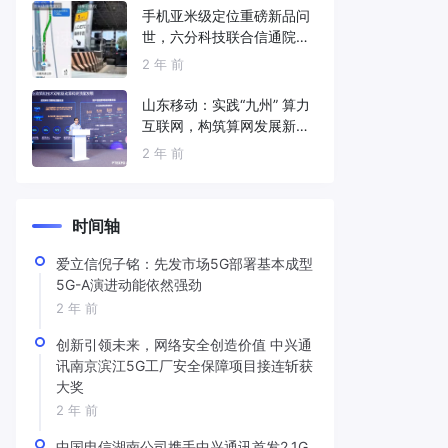
手机亚米级定位重磅新品问
世，六分科技联合信通院发
布免费服务
2 年 前
山东移动：实践“九州” 算力
互联网，构筑算网发展新底
座
2 年 前
时间轴
爱立信倪子铭：先发市场5G部署基本成型
5G-A演进动能依然强劲
2 年 前
创新引领未来，网络安全创造价值 中兴通
讯南京滨江5G工厂安全保障项目接连斩获
大奖
2 年 前
中国电信湖南公司携手中兴通讯首发2.1G