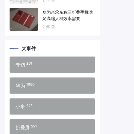
华为余承东称三折叠手机满
足高端人群效率需要
2 年 前
大事件
201
专访
1080
华为
434
小米
221
折叠屏