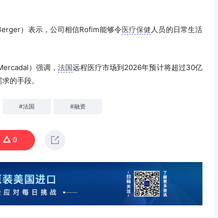
e Berger）表示，公司相信Rofim能够令
医疗保健
人员的日常生活
ercadal）强调，
法国
远程医疗市场到2026年预计将超过30亿
需求的手段。
#
法国
#
融资
0