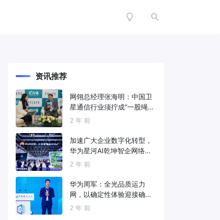
资讯推荐
网翎总经理张海明：中国卫
星通信行业须拧成“一股绳”
共同打造垂直产业链
2 年 前
加速广大企业数字化转型，
华为星河AI乾坤智企网络解
决方案亮相2024中国国际信
2 年 前
息通信展
华为周军：全光品质运力
网，以确定性体验迎接确定
性的智能时代
2 年 前