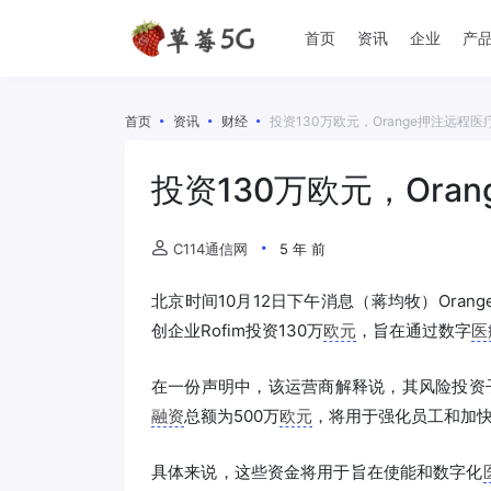
首页
资讯
企业
产
首页
资讯
财经
投资130万欧元，Orange押注远程
投资130万欧元，Ora
C114通信网
5 年 前
北京时间10月12日下午消息（蒋均牧）Oran
创企业Rofim投资130万
欧元
，旨在通过数字
医
在一份声明中，该运营商解释说，其风险投资子公司Ora
融资
总额为500万
欧元
，将用于强化员工和加
具体来说，这些资金将用于旨在使能和数字化