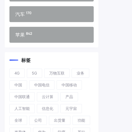
170
汽车
842
苹果
标签
4G
5G
万物互联
业务
中国
中国电信
中国移动
中国联通
云计算
产品
人工智能
信息化
元宇宙
全球
公司
出货量
功能
半导体
华为
印度
基站