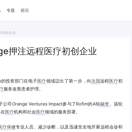
品
专题
前沿
医疗初创企业
nge押注远程医疗初创企业
ge的投资部门在电子
医疗
领域迈出了第一步，向
法国
远程
医疗
初
疗
服务改善患者护理。
nge Ventures Impact参与了Rofim的A轮
融资
。该轮
快在
医疗
机构和社会
医疗
领域的服务部署。
医疗保健
专业人员、减少诊断，以及迅速安全地开展远程会诊和