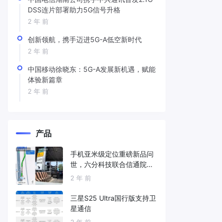
DSS连片部署助力5G信号升格
2 年 前
创新领航，携手迈进5G-A低空新时代
2 年 前
中国移动徐晓东：5G-A发展新机遇，赋能
体验新篇章
2 年 前
产品
手机亚米级定位重磅新品问
世，六分科技联合信通院发
布免费服务
2 年 前
三星S25 Ultra国行版支持卫
星通信
2 年 前