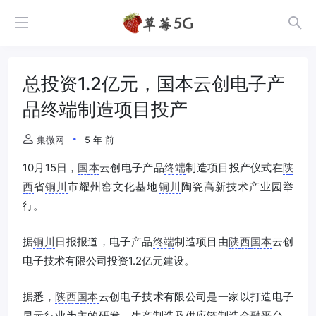
总投资1.2亿元，国本云创电子产
品终端制造项目投产
集微网
5 年 前
10月15日，
国本
云创电子产品
终端
制造项目投产仪式在
陕
西
省
铜川
市耀州窑文化基地
铜川
陶瓷高新技术产业园举
行。
据
铜川
日报报道，电子产品
终端
制造项目由
陕西
国本
云创
电子技术有限公司投资1.2亿元建设。
据悉，
陕西
国本
云创电子技术有限公司是一家以打造电子
显示行业为主的研发、生产制造及供应链制造金融平台，