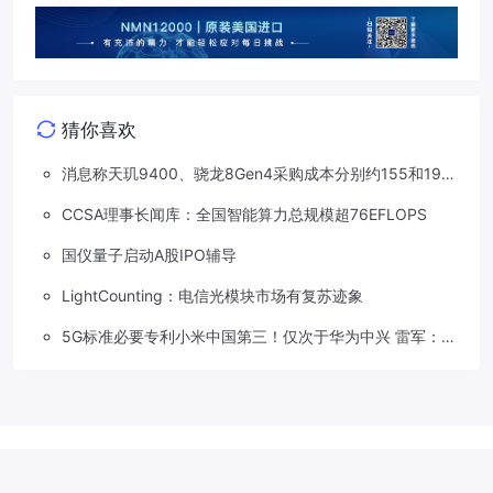
猜你喜欢
消息称天玑9400、骁龙8Gen4采购成本分别约155和190
美元，上涨20%
CCSA理事长闻库：全国智能算力总规模超76EFLOPS
国仪量子启动A股IPO辅导
LightCounting：电信光模块市场有复苏迹象
5G标准必要专利小米中国第三！仅次于华为中兴 雷军：继
续死磕核心技术
Copyright © 2018-2026
草莓5G
.
滇公网安备 53310202533207号
滇
ICP备2022001113号-1