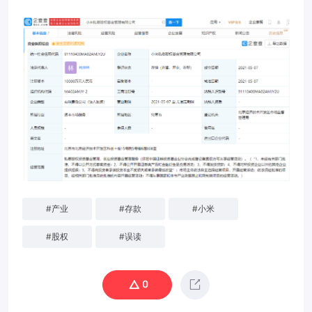
#
产业
#
存款
#
小米
#
股权
#
误读
0