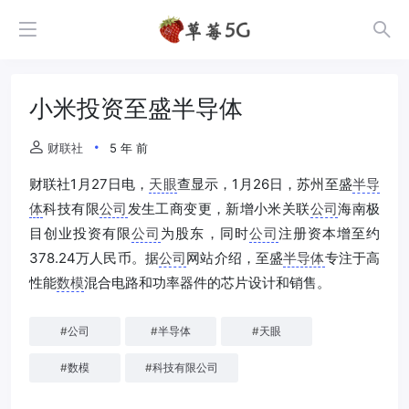
小米投资至盛半导体
财联社
5 年 前
财联社1月27日电，
天眼
查显示，1月26日，苏州至盛
半导
体
科技有限
公司
发生工商变更，新增小米关联
公司
海南极
目创业投资有限
公司
为股东，同时
公司
注册资本增至约
378.24万人民币。据
公司
网站介绍，至盛
半导体
专注于高
性能
数模
混合电路和功率器件的芯片设计和销售。
#
公司
#
半导体
#
天眼
#
数模
#
科技有限公司