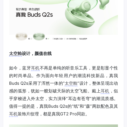
太空舱
设计，颜值在线
如今，蓝牙
耳机
不再是单纯的听音乐工具，更是彰显个性
的时尚单品。作为面向年轻用户的潮流科技新品，真我
Buds Q2s采用了浑然一体的“
太空舱
”设计，整体呈现出动
感的弧形，犹如一艘划破天际的太空飞船。戴上
耳机
，似
乎穿梭进入外太空，实力演绎“耳边有苍穹”的潮流质感。
值得一提的是，真我Buds Q2s的“纸”和“森”两款配色及其
耳机
装饰片纹理，都是真我GT2 Pro同款。