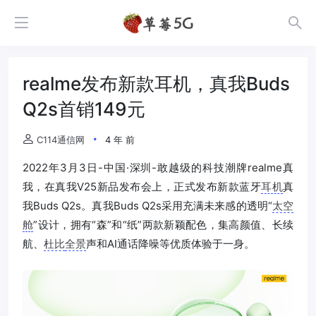
realme发布新款耳机，真我Buds
Q2s首销149元
C114通信网
4 年 前
2022年3月3日-中国·深圳-敢越级的科技潮牌realme真
我，在真我V25新品发布会上，正式发布新款蓝牙
耳机
真
我Buds Q2s。真我Buds Q2s采用充满未来感的透明“
太空
舱
”设计，拥有“森”和“纸”两款新颖配色，集高颜值、长续
航、
杜比
全景
声和AI通话降噪等优质体验于一身。