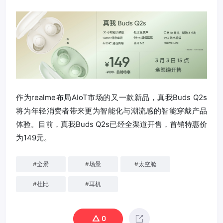
作为realme布局AIoT市场的又一款新品，真我Buds Q2s
将为年轻消费者带来更为智能化与潮流感的智能穿戴产品
体验。目前，真我Buds Q2s已经全渠道开售，首销特惠价
为149元。
#
全景
#
场景
#
太空舱
#
杜比
#
耳机
0