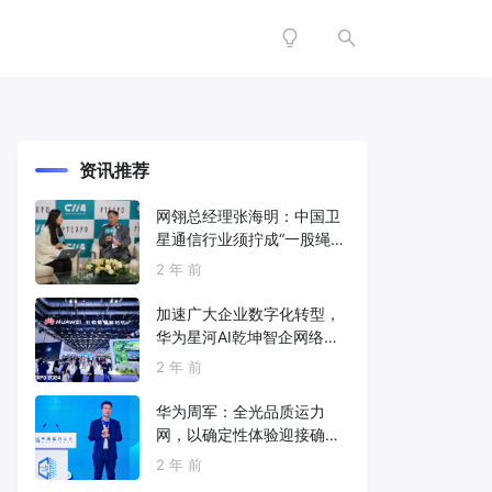
资讯推荐
网翎总经理张海明：中国卫
星通信行业须拧成“一股绳”
共同打造垂直产业链
2 年 前
加速广大企业数字化转型，
华为星河AI乾坤智企网络解
决方案亮相2024中国国际信
2 年 前
息通信展
华为周军：全光品质运力
网，以确定性体验迎接确定
性的智能时代
2 年 前