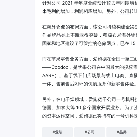
针对
公司
2021 年年度
业绩
预计较去年同期增
来毛利的增加，利润相应增加。另外，
公司
转
在海外仓储的布局方面，该公司持续构建全渠
作品牌
品类
上不断取得突破，积极布局海外销售
国家和地区建设了可管控的仓储网点，已在 15
而在
苹果
零售业务方面，爱施德在全国一至三线城
——Coodoo，是
苹果
公司在中国最大的授权零
AAR+）。基于线下门店场景与线上电商、直
一体、售前售后闭环的优质服务和新零售体验
另外，在电子烟领域，爱施德子公司一号机科
德国、加拿大等 10 多个国家开展业务。为
的资本运作空间，爱施德已将持有的一号机科技股
#
业绩
#
公司
#
品类