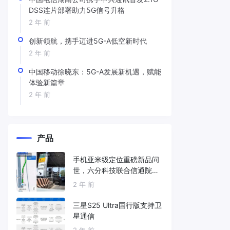
DSS连片部署助力5G信号升格
2 年 前
创新领航，携手迈进5G-A低空新时代
2 年 前
中国移动徐晓东：5G-A发展新机遇，赋能
体验新篇章
2 年 前
产品
手机亚米级定位重磅新品问
世，六分科技联合信通院发
布免费服务
2 年 前
三星S25 Ultra国行版支持卫
星通信
2 年 前