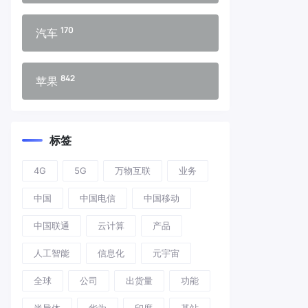
170
汽车
842
苹果
标签
4G
5G
万物互联
业务
中国
中国电信
中国移动
中国联通
云计算
产品
人工智能
信息化
元宇宙
全球
公司
出货量
功能
半导体
华为
印度
基站