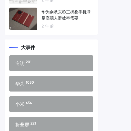
华为余承东称三折叠手机满
足高端人群效率需要
2 年 前
大事件
201
专访
1080
华为
434
小米
221
折叠屏