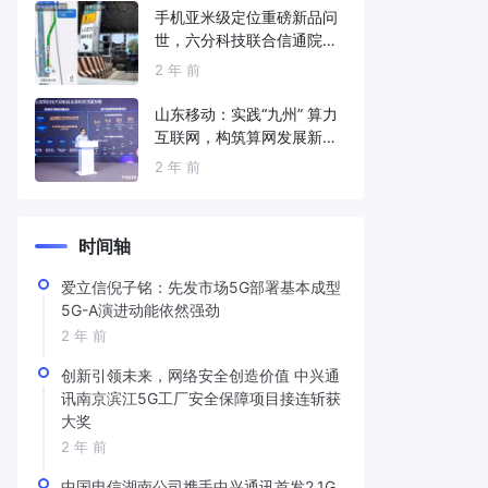
手机亚米级定位重磅新品问
世，六分科技联合信通院发
布免费服务
2 年 前
山东移动：实践“九州” 算力
互联网，构筑算网发展新底
座
2 年 前
时间轴
爱立信倪子铭：先发市场5G部署基本成型
5G-A演进动能依然强劲
2 年 前
创新引领未来，网络安全创造价值 中兴通
讯南京滨江5G工厂安全保障项目接连斩获
大奖
2 年 前
中国电信湖南公司携手中兴通讯首发2.1G