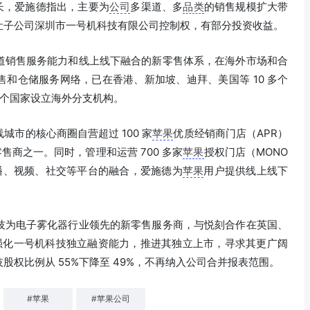
长，爱施德指出，主要为
公司
多渠道、多
品类
的销售规模扩大带
让子公司深圳市一号机科技有限公司控制权，有部分投资收益。
道销售服务能力和线上线下融合的新零售体系，在海外市场和合
和仓储服务网络，已在香港、新加坡、迪拜、美国等 10 多个
 个国家设立海外分支机构。
市的核心商圈自营超过 100 家
苹果
优质经销商门店（APR）
售商之一。同时，管理和运营 700 多家
苹果
授权门店（MONO
播、视频、社交等平台的融合，爱施德为
苹果
用户提供线上线下
。
技为电子雾化器行业领先的新零售服务商，与悦刻合作在英国、
了强化一号机科技独立融资能力，推进其独立上市，寻求其更广阔
权比例从 55%下降至 49%，不再纳入公司合并报表范围。
#
苹果
#
苹果公司