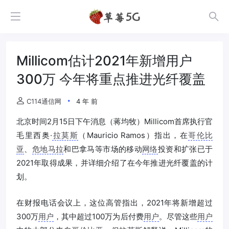
Millicom估计2021年新增用户
300万 今年将重点推进光纤覆盖
C114通信网
4 年 前
北京时间2月15日下午消息（蒋均牧）Millicom首席执行官
毛里西奥·
拉莫斯
（Mauricio Ramos）指出，在
哥伦比
亚
、
危地马拉
和巴拿马等市场的移动
网络
投资和扩张已于
2021年取得成果，并详细介绍了在今年推进光纤覆盖的计
划。
在财报电话会议上，这位高管指出，2021年将新增超过
300万
用户
，其中超过100万为后付费
用户
。尽管这些
用户