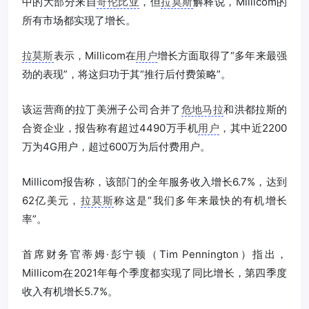
中的大部分来自
哥伦比亚
，但
拉莫斯
解释说，Millicom的
所有市场都实现了增长。
拉莫斯
表示，Millicom在
用户
增长方面取得了“多年来最强
劲的表现”，将这归功于其“推行后付费策略”。
该运营商的拉丁美洲子公司合并了
危地马拉
和洪都拉斯的
合资企业，报告称有超过4490万手机
用户
，其中近2200
万为4G用户，超过600万为后付费用户。
Millicom报告称，该部门的全年服务收入增长6.7%，达到
62亿美元，
拉莫斯
称这是“我们多年来最快的有机增长
率”。
首席财务官蒂姆·彭宁顿（Tim Pennington）指出，
Millicom在2021年每个季度都实现了同比增长，第四季度
收入有机增长5.7%。