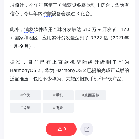
录预计，今年年底第三方
鸿蒙
设备将达到 1 亿台，
华为
有
信心，今年年内
鸿蒙
设备会超过 3 亿台。
此外，
鸿蒙
软件应用全球分发触达 510 万 + 开发者、170
+ 国家和地区，应用累计分发量达到了 3322 亿（2021 年
1 月-9 月）。
据悉，目前已有上百款机型陆续升级到了华为
HarmonyOS 2，华为 HarmonyOS 2 已提前完成正式版的
适配推送，包括不少华为、荣耀的旧款
手机
和平板产品。
#
华为
#
手机
#
桌面图标
#
音量
#
鸿蒙
0