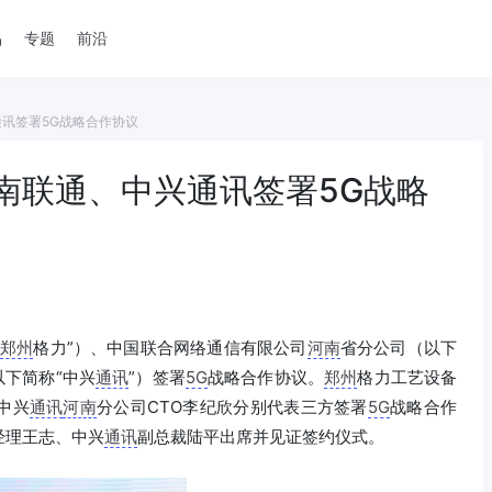
品
专题
前沿
讯签署5G战略合作协议
南联通、中兴通讯签署5G战略
郑州
格力”）、中国联合网络通信有限公司
河南
省分公司（以下
以下简称“中兴
通讯
”）签署
5G
战略合作协议。
郑州
格力工艺设备
中兴
通讯
河南
分公司CTO李纪欣分别代表三方签署
5G
战略合作
经理王志、中兴
通讯
副总裁陆平出席并见证签约仪式。