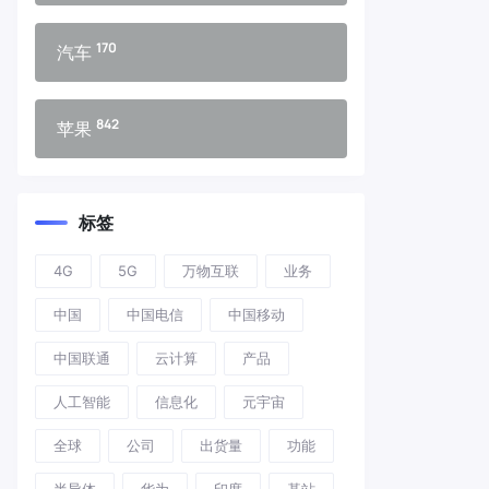
170
汽车
842
苹果
标签
4G
5G
万物互联
业务
中国
中国电信
中国移动
中国联通
云计算
产品
人工智能
信息化
元宇宙
全球
公司
出货量
功能
半导体
华为
印度
基站