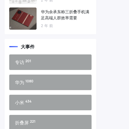
华为余承东称三折叠手机满
足高端人群效率需要
2 年 前
大事件
201
专访
1080
华为
434
小米
221
折叠屏