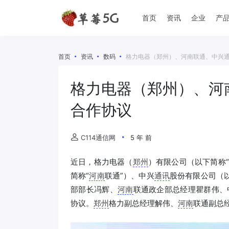
首页
资讯
企业
产
首页
资讯
数码
格力电器（郑州）、河南联通、中兴通
格力电器（郑州）、河
合作协议
C114通信网
5 年 前
近日，格力电器（
郑州
）有限公司（以下简称“
简称“
河南
联通”）、中兴
通讯
股份有限公司（
部部长冯辉、
河南
联通政企部总经理瞿群伟、
协议。
郑州
格力副总经理解伟、
河南
联通副总