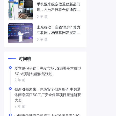
手机亚米级定位重磅新品问
世，六分科技联合信通院发
布免费服务
2 年 前
山东移动：实践“九州” 算力
互联网，构筑算网发展新底
座
2 年 前
时间轴
爱立信倪子铭：先发市场5G部署基本成型
5G-A演进动能依然强劲
2 年 前
创新引领未来，网络安全创造价值 中兴通
讯南京滨江5G工厂安全保障项目接连斩获
大奖
2 年 前
中国电信湖南公司携手中兴通讯首发2.1G