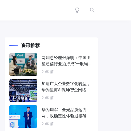
资讯推荐
网翎总经理张海明：中国卫
星通信行业须拧成“一股绳”
共同打造垂直产业链
2 年 前
加速广大企业数字化转型，
华为星河AI乾坤智企网络解
决方案亮相2024中国国际信
2 年 前
息通信展
华为周军：全光品质运力
网，以确定性体验迎接确定
性的智能时代
2 年 前