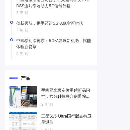
DSS连片部署助力5G信号升格
2 年 前
创新领航，携手迈进5G-A低空新时代
2 年 前
中国移动徐晓东：5G-A发展新机遇，赋能
体验新篇章
2 年 前
产品
手机亚米级定位重磅新品问
世，六分科技联合信通院发
布免费服务
2 年 前
三星S25 Ultra国行版支持卫
星通信
2 年 前