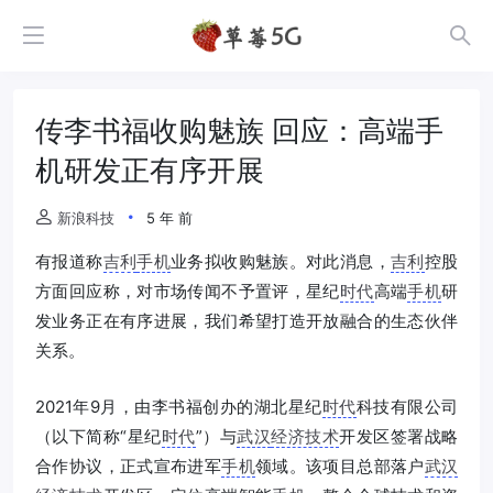
传李书福收购魅族 回应：高端手
机研发正有序开展
新浪科技
5 年 前
有报道称
吉利
手机
业务拟收购魅族。对此消息，
吉利
控股
方面回应称，对市场传闻不予置评，星纪
时代
高端
手机
研
发业务正在有序进展，我们希望打造开放融合的生态伙伴
关系。
2021年9月，由李书福创办的湖北星纪
时代
科技有限公司
（以下简称“星纪
时代
”）与
武汉
经济技术
开发区签署战略
合作协议，正式宣布进军
手机
领域。该项目总部落户
武汉