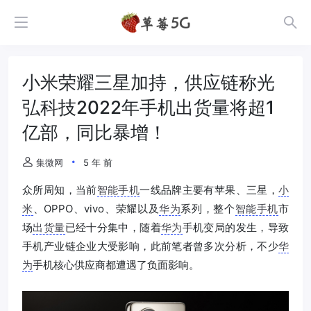
小米荣耀三星加持，供应链称光
弘科技2022年手机出货量将超1
亿部，同比暴增！
集微网
5 年 前
众所周知，当前
智能手机
一线品牌主要有苹果、三星，
小
米
、OPPO、vivo、荣耀以及
华为
系列，整个
智能手机
市
场
出货量
已经十分集中，随着
华为
手机变局的发生，导致
手机产业链企业大受影响，此前笔者曾多次分析，不少
华
为
手机核心供应商都遭遇了负面影响。