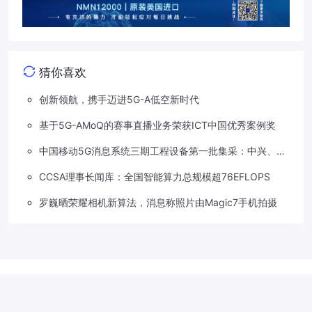
猜你喜欢
创新领航，携手迈进5G-A低空新时代
基于5G-AMoQ的赛事直播业务荣获ICT中国优秀案例奖
中国移动5G消息系统三期工程设备第一批集采：中兴、华
为两家分食
CCSA理事长闻库：全国智能算力总规模超76EFLOPS
罗巍晒荣耀相机新算法，消息称照片由Magic7手机拍摄
Copyright © 2018-2026
草莓5G
.
滇公网安备 53310202533207号
滇
ICP备2022001113号-1