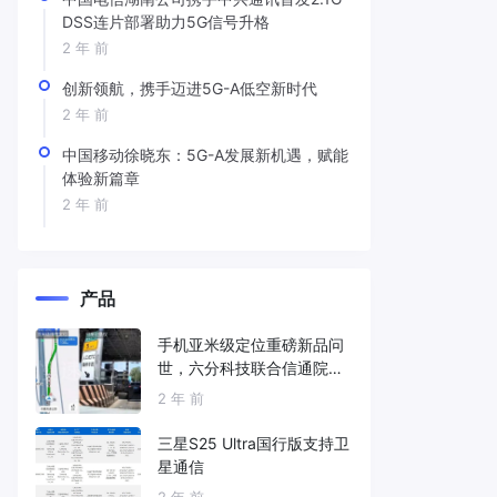
DSS连片部署助力5G信号升格
2 年 前
创新领航，携手迈进5G-A低空新时代
2 年 前
中国移动徐晓东：5G-A发展新机遇，赋能
体验新篇章
2 年 前
产品
手机亚米级定位重磅新品问
世，六分科技联合信通院发
布免费服务
2 年 前
三星S25 Ultra国行版支持卫
星通信
2 年 前