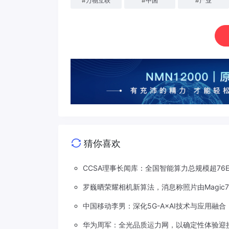
#
万物互联
#
中国
#
产业
猜你喜欢
CCSA理事长闻库：全国智能算力总规模超76EF
罗巍晒荣耀相机新算法，消息称照片由Magic
中国移动李男：深化5G-A×AI技术与应用融
华为周军：全光品质运力网，以确定性体验迎