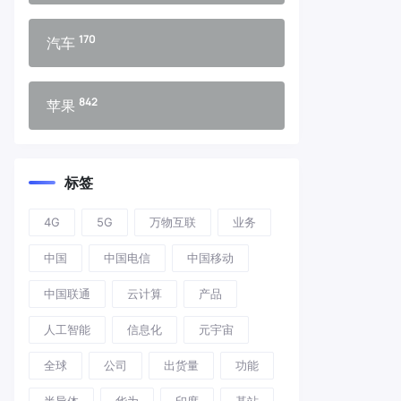
170
汽车
842
苹果
标签
4G
5G
万物互联
业务
中国
中国电信
中国移动
中国联通
云计算
产品
人工智能
信息化
元宇宙
全球
公司
出货量
功能
半导体
华为
印度
基站