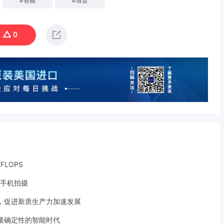
#
智能
#
语音
0
LOPS
7手机拍摄
合，促进新质生产力加速发展
接确定性的智能时代