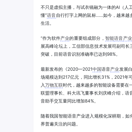
不只是虚拟主播，与试衣镜融为一体的AI（人
懂”
语音
自行打字上网的鼠标……如今，越来越
生活。
“作为软件
产业
的重要组成部分，
智能
语音
产业
展高峰论坛上，工信部信息技术发展司副司长
突破，目前语音识别准确率已达到98%。
最新发布的《2020—2021
中国
语音
产业
发展白
场规模达到217亿元，同比增长31%，2021
入
万物互联
时代，越来越多的智能设备需要在
联盟理事长、科大讯飞董事长刘庆峰介绍，语音
音助手交互量同比增加84%。
随着我国智能语音产业进入规模化深耕期，如
界普遍关注的问题。