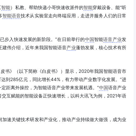
工
智能
）私教、帮助快递小哥快速收派件的
智能
穿戴设备、能“听
多
智能
语音
技术从实验室走向终端应用，走进并服务人们的日常
已步入快速发展的新阶段。”在日前举行的
中国
智能
语音
产业
发
王建伟介绍，近年来我国智能语音
产业
蓬勃发展，核心技术有所
皮书》（以下简称《白皮书》）显示，2020年我国智能语音市
年可达到285亿元，同比增长44%，有力带动产业数字化发展。“进
一定距离外操控，为智能语音产业带来发展机遇。”
中国
语音产业
交互赋能的智能设备正快速增长，以科大讯飞为例，2021年语
何加速关键技术研发和产业化，推动产业持续做大做强，成为业