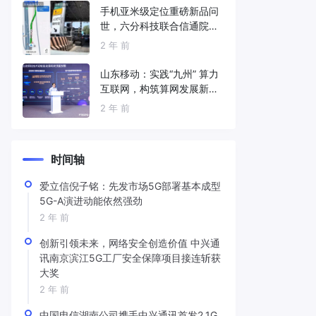
手机亚米级定位重磅新品问
世，六分科技联合信通院发
布免费服务
2 年 前
山东移动：实践“九州” 算力
互联网，构筑算网发展新底
座
2 年 前
时间轴
爱立信倪子铭：先发市场5G部署基本成型
5G-A演进动能依然强劲
2 年 前
创新引领未来，网络安全创造价值 中兴通
讯南京滨江5G工厂安全保障项目接连斩获
大奖
2 年 前
中国电信湖南公司携手中兴通讯首发2.1G