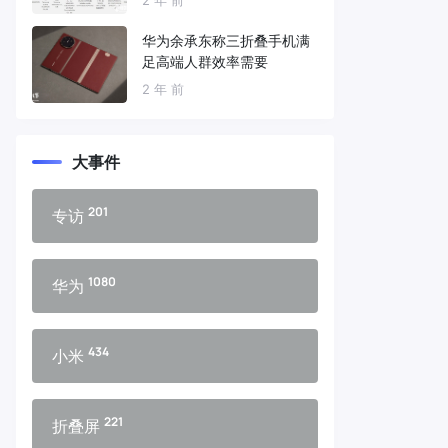
华为余承东称三折叠手机满
足高端人群效率需要
2 年 前
大事件
201
专访
1080
华为
434
小米
221
折叠屏