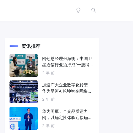
资讯推荐
网翎总经理张海明：中国卫
星通信行业须拧成“一股绳”
共同打造垂直产业链
2 年 前
加速广大企业数字化转型，
华为星河AI乾坤智企网络解
决方案亮相2024中国国际信
2 年 前
息通信展
华为周军：全光品质运力
网，以确定性体验迎接确定
性的智能时代
2 年 前