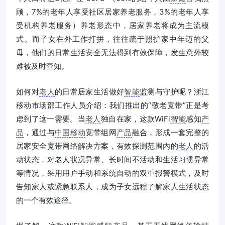
顾，7%的老年人享受社区居家养老服务，3%的老年人享
受机构养老服务）养老形态中，居家养老将成为主流模
式。而子女在外工作打拼，往往疏于照护家中年迈的父
母，他们的日常生活安全无法得到有效保障，发生意外较
难被及时查知。
如何对
老人
的日常居家生活做好
智能
监测与守护呢？浙江
移动市场部工作人员介绍：我们推出的“敬老宽带”正是考
虑到了这一需要。当
老人
独自在家，这款WiFi
智能
感知
产
品
，通过与
中国移动
宽带组网
产品
融合，形成一套完整的
居家安全宽带网络解决方案，有效探测范围内的
老人
的活
动状态，对老人状况异常、长时间不活动和生活习惯异常
等情况，采用用户手动和系统自动的双重报警模式，及时
告知家人或紧急联系人，成为子女远程了解家人生活状态
的一个有效途径。