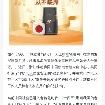
如今，5G、千兆宽带与AIoT（人工
智能
物联网）技术的发
展日新月异，越来越多的
智能
化物联网
产品
开始进入千家
万户。近日，浙江移动协同
中国移动
智慧
家庭
中心，共同
打造了守护
老人
居家安全的“敬老宽带”，并在杭州养老示
范小区“和睦社区”率先开展友好客户试点推广，获得社区
工作人员和
老人
家庭
用户的广泛好评。
当前中国社会已进入老龄化时代，“十四五”期间我国的老
年人口将达3亿。在“9073”（90%的老年人由
家庭
自我照