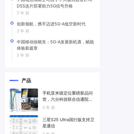
DSS连片部署助力5G信号升格
2 年 前
创新领航，携手迈进5G-A低空新时代
2 年 前
中国移动徐晓东：5G-A发展新机遇，赋能
体验新篇章
2 年 前
产品
手机亚米级定位重磅新品问
世，六分科技联合信通院发
布免费服务
2 年 前
三星S25 Ultra国行版支持卫
星通信
2 年 前