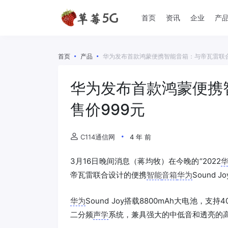
首页
资讯
企业
产
首页
产品
华为发布首款鸿蒙便携智能音箱：与帝瓦雷联合
华为发布首款鸿蒙便携
售价999元
C114通信网
4 年 前
3月16日晚间消息（蒋均牧）在今晚的“2022
帝瓦雷联合设计的便携
智能
音箱
华为
Sound 
华为
Sound Joy搭载8800mAh大电池
二分频
声学
系统，兼具强大的中低音和透亮的