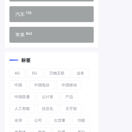
170
汽车
842
苹果
标签
4G
5G
万物互联
业务
中国
中国电信
中国移动
中国联通
云计算
产品
人工智能
信息化
元宇宙
全球
公司
出货量
功能
半导体
华为
印度
基站