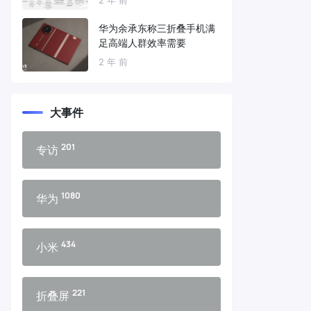
华为余承东称三折叠手机满
足高端人群效率需要
2 年 前
大事件
201
专访
1080
华为
434
小米
221
折叠屏