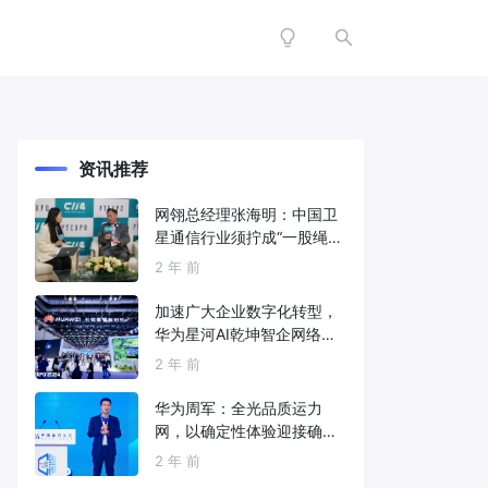
资讯推荐
网翎总经理张海明：中国卫
星通信行业须拧成“一股绳”
共同打造垂直产业链
2 年 前
加速广大企业数字化转型，
华为星河AI乾坤智企网络解
决方案亮相2024中国国际信
2 年 前
息通信展
华为周军：全光品质运力
网，以确定性体验迎接确定
性的智能时代
2 年 前