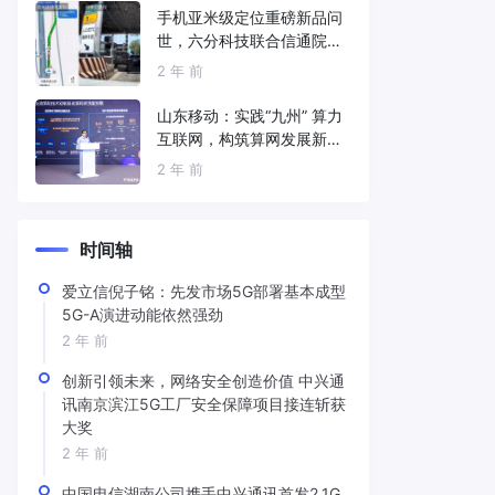
手机亚米级定位重磅新品问
世，六分科技联合信通院发
布免费服务
2 年 前
山东移动：实践“九州” 算力
互联网，构筑算网发展新底
座
2 年 前
时间轴
爱立信倪子铭：先发市场5G部署基本成型
5G-A演进动能依然强劲
2 年 前
创新引领未来，网络安全创造价值 中兴通
讯南京滨江5G工厂安全保障项目接连斩获
大奖
2 年 前
中国电信湖南公司携手中兴通讯首发2.1G