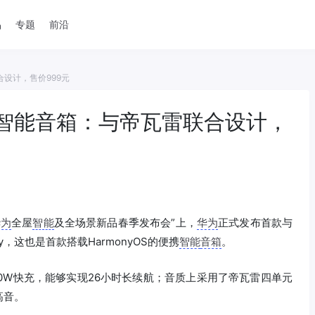
品
专题
前沿
设计，售价999元
智能音箱：与帝瓦雷联合设计，
华为
全屋
智能
及全场景新品春季发布会”上，
华为
正式发布首款与
Joy，这也是首款搭载HarmonyOS的便携
智能
音箱
。
，支持40W快充，能够实现26小时长续航；音质上采用了帝瓦雷四单元
高音。