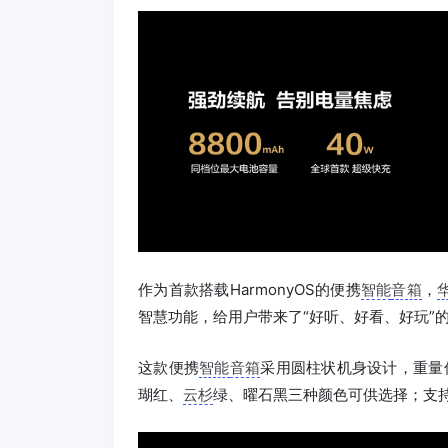
作为首款搭载HarmonyOS的便携
智能
音箱
，
智慧功能，给用户带来了“好听、好看、好玩”
这款便携
智能
音箱
采用圆柱状机身设计，重量仅
瑚红、
云杉
绿、曜石黑三种颜色可供选择；支持