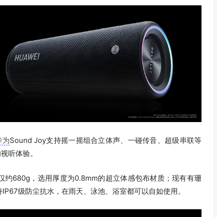
华为
Sound Joy支持摇一摇组合立体声、一碰传音、超级串联等
的视听体验。
约680g，选用厚度为0.8mm的超立体感包布材质；现有有珊
IP67级防尘抗水，在雨天、泳池、浴室都可以自如使用。