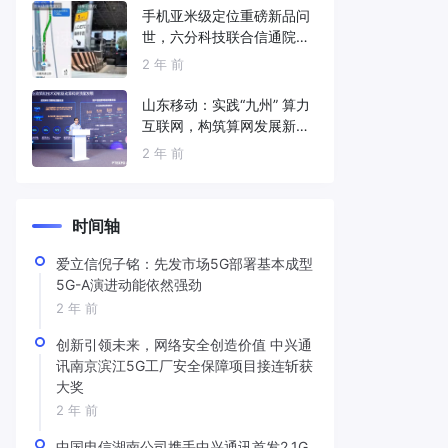
手机亚米级定位重磅新品问
世，六分科技联合信通院发
布免费服务
2 年 前
山东移动：实践“九州” 算力
互联网，构筑算网发展新底
座
2 年 前
时间轴
爱立信倪子铭：先发市场5G部署基本成型
5G-A演进动能依然强劲
2 年 前
创新引领未来，网络安全创造价值 中兴通
讯南京滨江5G工厂安全保障项目接连斩获
大奖
2 年 前
中国电信湖南公司携手中兴通讯首发2.1G