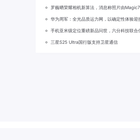
罗巍晒荣耀相机新算法，消息称照片由Magic
华为周军：全光品质运力网，以确定性体验迎
手机亚米级定位重磅新品问世，六分科技联合
三星S25 Ultra国行版支持卫星通信
Copyright © 2018-2026
草莓5G
.
滇公网安备 53310202