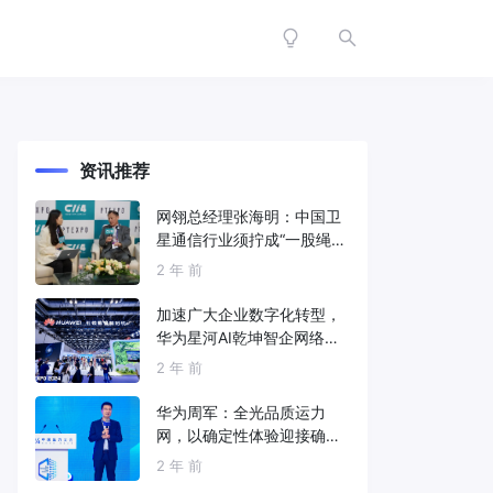
资讯推荐
网翎总经理张海明：中国卫
星通信行业须拧成“一股绳”
共同打造垂直产业链
2 年 前
加速广大企业数字化转型，
华为星河AI乾坤智企网络解
决方案亮相2024中国国际信
2 年 前
息通信展
华为周军：全光品质运力
网，以确定性体验迎接确定
性的智能时代
2 年 前