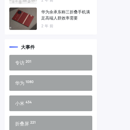
华为余承东称三折叠手机满
足高端人群效率需要
2 年 前
大事件
201
专访
1080
华为
434
小米
221
折叠屏