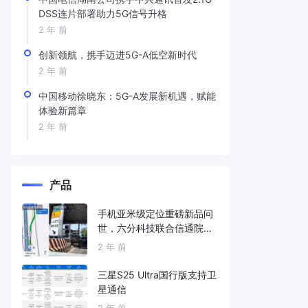
DSS连片部署助力5G信号升格
2 年 前
创新领航，携手迈进5G-A低空新时代
2 年 前
中国移动徐晓东：5G-A发展新机遇，赋能
体验新篇章
2 年 前
产品
手机亚米级定位重磅新品问
世，六分科技联合信通院发
布免费服务
2 年 前
三星S25 Ultra国行版支持卫
星通信
2 年 前