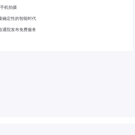
7手机拍摄
接确定性的智能时代
信通院发布免费服务
533207号
滇ICP备2022001113号-1