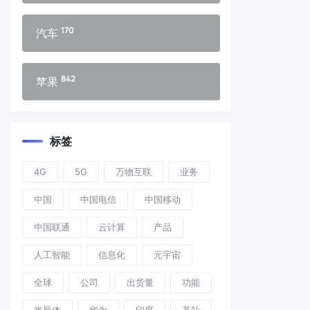
170
汽车
842
苹果
标签
4G
5G
万物互联
业务
中国
中国电信
中国移动
中国联通
云计算
产品
人工智能
信息化
元宇宙
全球
公司
出货量
功能
半导体
华为
印度
基站