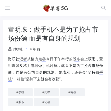
董明珠：做手机不是为了抢占市
场份额 而是有自身的规划
财联社
4 年 前
财联社
记者
从格力
电器
今日下午举行的
股东
会上获悉，董
明珠谈及格力
电器
做
手机
时称，
此举
不是为了抢占市场份
额，而是有公司自身的规划。她表示，还是会“坚持做
手
机
”，相信“坚持下去就会有收获”。
#
手机
#
此举
#
电器
#
股东
#
记者