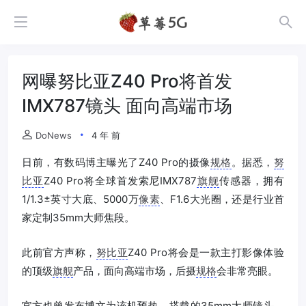
网曝努比亚Z40 Pro将首发
IMX787镜头 面向高端市场
DoNews
4 年 前
日前，有数码博主曝光了Z40 Pro的摄像
规格
。据悉，
努
比亚
Z40 Pro将全球首发索尼IMX787
旗舰
传感器，拥有
1/1.3±英寸大底、5000万
像素
、F1.6大光圈，还是行业首
家定制35mm大师焦段。
此前官方声称，
努比亚
Z40 Pro将会是一款主打影像体验
的顶级
旗舰
产品，面向高端市场，后摄
规格
会非常亮眼。
官方也曾发布博文为该机预热，搭载的35mm大师镜头，