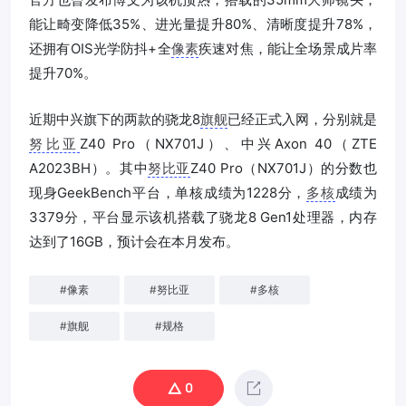
能让畸变降低35%、进光量提升80%、清晰度提升78%，
还拥有OIS光学防抖+全
像素
疾速对焦，能让全场景成片率
提升70%。
近期中兴旗下的两款的骁龙8
旗舰
已经正式入网，分别就是
努比亚
Z40 Pro（NX701J）、中兴Axon 40（ZTE
A2023BH）。其中
努比亚
Z40 Pro（NX701J）的分数也
现身GeekBench平台，单核成绩为1228分，
多核
成绩为
3379分，平台显示该机搭载了骁龙8 Gen1处理器，内存
达到了16GB，预计会在本月发布。
#
像素
#
努比亚
#
多核
#
旗舰
#
规格
0