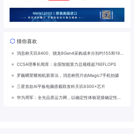
猜你喜欢
消息称天玑9400、骁龙8Gen4采购成本分别约155和190
美元，上涨20%
CCSA理事长闻库：全国智能算力总规模超76EFLOPS
罗巍晒荣耀相机新算法，消息称照片由Magic7手机拍摄
三星首款AI平板电脑搭载联发科天玑9300+芯片
华为周军：全光品质运力网，以确定性体验迎接确定性的
智能时代
Copyright © 2018-2026
草莓5G
.
滇公网安备 53310202533207号
滇