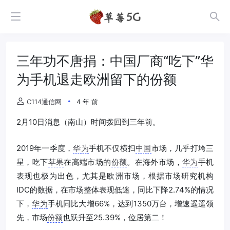
三年功不唐捐：中国厂商“吃下”华
为手机退走欧洲留下的份额
C114通信网
4 年 前
2月10日消息（南山）时间拨回到三年前。
2019年一季度，
华为
手机不仅横扫
中国
市场，几乎打垮三
星，吃下
苹果
在高端市场的
份额
。在海外市场，
华为
手机
表现也极为出色，尤其是欧洲市场，根据市场研究机构
IDC的数据，在市场整体表现低迷，同比下降2.74%的情况
下，
华为
手机同比大增66%，达到1350万台，增速遥遥领
先，市场
份额
也跃升至25.39%，位居第二！