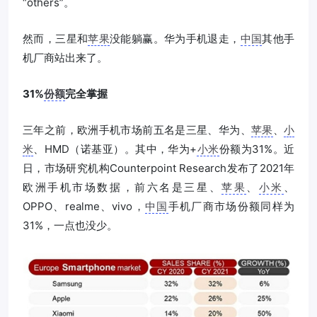
“others”。
然而，三星和
苹果
没能躺赢。华为手机退走，
中国
其他手
机厂商站出来了。
31%
份额
完全掌握
三年之前，欧洲手机市场前五名是三星、华为、
苹果
、
小
米
、HMD（诺基亚）。其中，华为+
小米
份额为31%。近
日，市场研究机构Counterpoint Research发布了2021年
欧洲手机市场数据，前六名是三星、
苹果
、
小米
、
OPPO、realme、vivo，
中国
手机厂商市场份额同样为
31%，一点也没少。