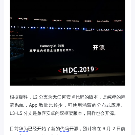
根据爆料，L2
分支
为无任何安卓
代码
的版本，是纯粹的
鸿
蒙
系统，App 数量比较少，可使用
鸿蒙
的
分布式
应用。
L3-L5
分支
是兼容安卓的双框架版本，同样也会开源。
目前
华为
已经开始了新的
代码
开源，预计将在 6 月 2 日前