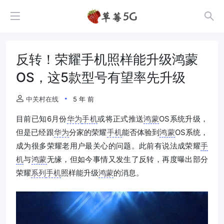
反转！荣耀手机照样能升级鸿蒙
OS，这5款型号有望率先升级
中关村在线
5 年 前
目前已知6月份
华为
手机
或将正式推送
鸿蒙
OS系统升级，
但是已经跟
华为
分家的荣耀
手机
能否体验到
鸿蒙
OS系统，
成为很多荣耀老用户最关心的问题。此前有说法成荣耀
手
机
与
鸿蒙
无缘，但如今事情又发生了反转，再度曝出部分
荣耀
系列
手机
照样能升级
鸿蒙
的消息。