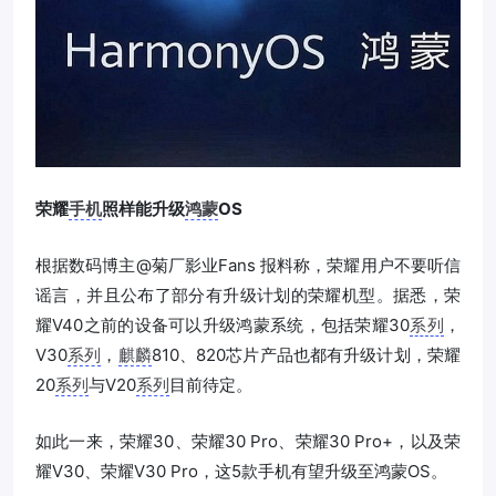
荣耀
手机
照样能升级
鸿蒙
OS
根据数码博主@菊厂影业Fans 报料称，荣耀用户不要听信
谣言，并且公布了部分有升级计划的荣耀机型。据悉，荣
耀V40之前的设备可以升级鸿蒙系统，包括荣耀30
系列
，
V30
系列
，
麒麟
810、820芯片产品也都有升级计划，荣耀
20
系列
与V20
系列
目前待定。
如此一来，荣耀30、荣耀30 Pro、荣耀30 Pro+，以及荣
耀V30、荣耀V30 Pro，这5款手机有望升级至鸿蒙OS。