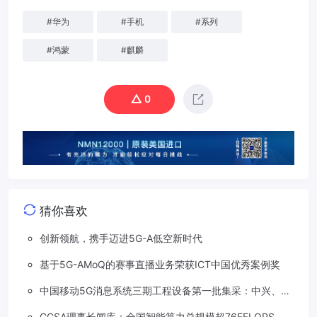
#
华为
#
手机
#
系列
#
鸿蒙
#
麒麟
0
猜你喜欢
创新领航，携手迈进5G-A低空新时代
基于5G-AMoQ的赛事直播业务荣获ICT中国优秀案例奖
中国移动5G消息系统三期工程设备第一批集采：中兴、华
为两家分食
CCSA理事长闻库：全国智能算力总规模超76EFLOPS