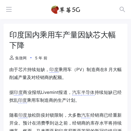
印度国内乘用车产量因缺芯大幅
下降
集微网
5 年 前
由于芯片持续短缺，
印度
乘用车（PV）制造商在8 月大幅
削减产量及对经销商的配额。
据
印度
商业报纸Livemint报道，
汽车
半导体
持续短缺已经
扰乱
印度
乘用车制造商的生产计划。
随着
印度
放松防疫封锁限制，大多数
汽车
经销商已经重新
开业。预计在消费季到达之前，经销商的库存水平将持续
增高。然而，马来西亚和
印度
尼西亚等国的新冠
疫情
日渐