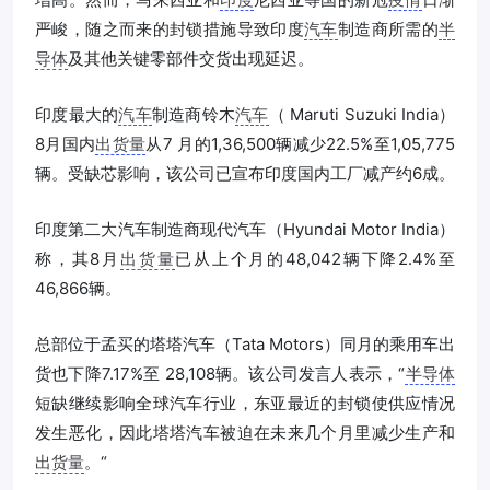
严峻，随之而来的封锁措施导致印度
汽车
制造商所需的
半
导体
及其他关键零部件交货出现延迟。
印度最大的
汽车
制造商铃木
汽车
（ Maruti Suzuki India）
8月国内
出货量
从7 月的1,36,500辆减少22.5%至1,05,775
辆。受缺芯影响，该公司已宣布印度国内工厂减产约6成。
印度第二大汽车制造商现代汽车（Hyundai Motor India）
称，其8月
出货量
已从上个月的48,042辆下降2.4%至
46,866辆。
总部位于孟买的塔塔汽车（Tata Motors）同月的乘用车出
货也下降7.17%至 28,108辆。该公司发言人表示，“
半导体
短缺继续影响全球汽车行业，东亚最近的封锁使供应情况
发生恶化，因此塔塔汽车被迫在未来几个月里减少生产和
出货量
。“