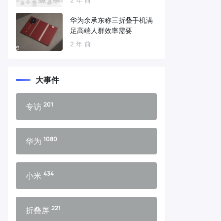
华为余承东称三折叠手机满
足高端人群效率需要
2 年 前
大事件
201
专访
1080
华为
434
小米
221
折叠屏