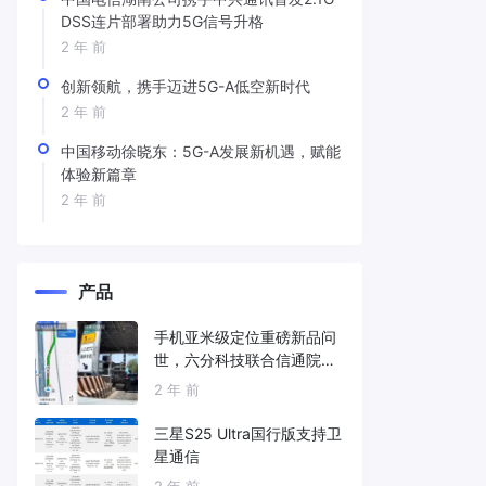
DSS连片部署助力5G信号升格
2 年 前
创新领航，携手迈进5G-A低空新时代
2 年 前
中国移动徐晓东：5G-A发展新机遇，赋能
体验新篇章
2 年 前
产品
手机亚米级定位重磅新品问
世，六分科技联合信通院发
布免费服务
2 年 前
三星S25 Ultra国行版支持卫
星通信
2 年 前