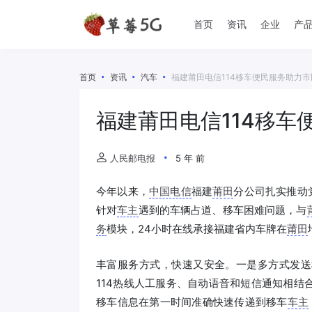
首页
资讯
企业
产
首页
资讯
汽车
福建莆田电信114移车便民服务助力
福建莆田电信114移车
人民邮电报
5 年 前
今年以来，
中国电信
福建
莆田
分公司扎实推动
针对
车主
遇到的车辆占道、移车困难问题，与
务
模块，24小时在线承接福建省内车牌在
莆田
丰富服务方式，快速又安全。一是多方式发送
114热线人工服务、自动语音和短信通知相
移车信息在第一时间准确快速传递到移车
车主