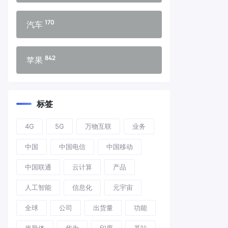
170
汽车
842
苹果
标签
4G
5G
万物互联
业务
中国
中国电信
中国移动
中国联通
云计算
产品
人工智能
信息化
元宇宙
全球
公司
出货量
功能
半导体
华为
印度
基站