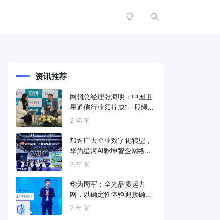
资讯推荐
网翎总经理张海明：中国卫
星通信行业须拧成“一股绳”
共同打造垂直产业链
2 年 前
加速广大企业数字化转型，
华为星河AI乾坤智企网络解
决方案亮相2024中国国际信
2 年 前
息通信展
华为周军：全光品质运力
网，以确定性体验迎接确定
性的智能时代
2 年 前