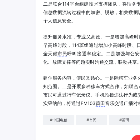
二是联合114平台组建技术支撑团队，将
话务
信息数据流转过程中的加密、脱敏，相关数据
个人信息安全。
提升服务水准，专业又高效。一是增加高峰时
早高峰时段，114班组通过增加小高峰时段
全天候
市民
呼叫接通率稳定。二是加强与公安
化、故障支撑等问题实时沟通交流，联动共享
延伸服务内容，便民又贴心。一是除移车业务
知范围。二是开展多种移车方式合作，如联合
市民
可通过行车记录仪、手机拍摄违法行为或
实采纳的，将通过FM103
莆田
音乐交通广播对
#
中国电信
#
市民
#
莆田