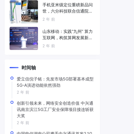
手机亚米级定位重磅新品问
世，六分科技联合信通院发
布免费服务
2 年 前
山东移动：实践“九州” 算力
互联网，构筑算网发展新底
座
2 年 前
时间轴
爱立信倪子铭：先发市场5G部署基本成型
5G-A演进动能依然强劲
2 年 前
创新引领未来，网络安全创造价值 中兴通
讯南京滨江5G工厂安全保障项目接连斩获
大奖
2 年 前
中国电信湖南公司携手中兴通讯首发2.1G