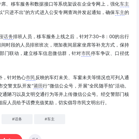
专席、移车服务和数据接口等系统架设在企业专网上，强化
车主
以“只进不出”的方式进入公安专网查询并发起通知，确保
车主
的
段
话务
排班人员，移车服务上线之后，针对7:30~8：00的出行
、日间时段的人员排班班次，增加夜间居家坐席等补充方式，保持
部门联动，建立移车信息微信群，针对
市民
停车争议、口径优
。
外，针对热心
市民
反映的车灯未关、车窗未关等情况也可列入通
市交警支队开发“
莆田
行”微信公众号，开展“全民随手拍”活动。
交通陋习以及文明交通行为等并上传微信公众号。经交警部门核
相应人员给予话费充值奖励，切实倡导市民文明出行。
#
话务
#
车主