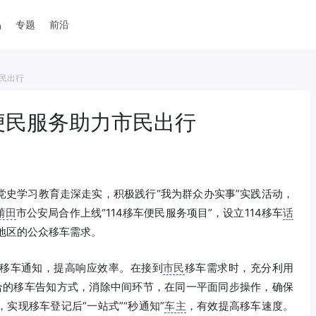
品
专题
前沿
市民出行
便民服务助力市民出行
党史学习教育走深走实，积极践行“我为群众办实事”实践活动，
莆田
市公安局合作上线“114移车便民服务项目”，设立114移车
话
地区的公众移车需求。
移车通知，提高响应效率。在接到
市民
移车需求时，充分利用
结合的移车告知方式，消除中间环节，在同一平面同步操作，确保
，实现移车登记后“一站式”“秒通知”
车主
，有效提高移车速度。